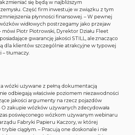
jak zmieniać się będą w najbliższym
zemysłu. Część firm inwestuje w związku z tym
zmniejszenia płynności finansowej. – W pewnej
wózków widłowych postrzegamy jako przejaw
 mówi Piotr Piotrowski, Dyrektor Działu Fleet
 posiadające gwarancję jakości STILL, ale znacząco
ą dla klientów szczególnie atrakcyjne w typowej
 – tłumaczy.
a wózki używane z pełną dokumentacją
 nie odbiegają właściwie poziomem niezawodności
zące jakości argumenty na rzecz pojazdów
. – O zakupie wózków używanych zdecydowała
dczas poświęconego wózkom używanym webinaru
zarządu Fabryki Papieru Kaczory, w której
ybie ciągłym. – Pracują one doskonale i nie