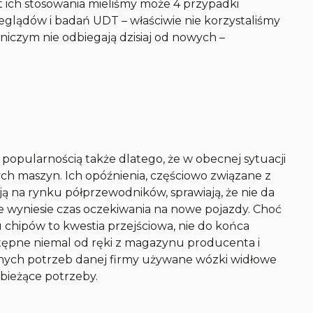
 ich stosowania mieliśmy może 4 przypadki
eglądów i badań UDT – właściwie nie korzystaliśmy
niczym nie odbiegają dzisiaj od nowych –
popularnością także dlatego, że w obecnej sytuacji
h maszyn. Ich opóźnienia, częściowo związane z
cją na rynku półprzewodników, sprawiają, że nie da
le wyniesie czas oczekiwania na nowe pojazdy. Choć
u chipów to kwestia przejściowa, nie do końca
ostępne niemal od ręki z magazynu producenta i
nych potrzeb danej firmy używane wózki widłowe
 bieżące potrzeby.