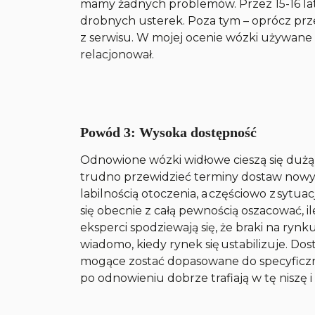
mamy żadnych problemów. Przez 15-16 lat
drobnych usterek. Poza tym – oprócz prz
z serwisu. W mojej ocenie wózki używane 
relacjonował.
Powód 3: Wysoka dostępność
Odnowione wózki widłowe cieszą się dużą 
trudno przewidzieć terminy dostaw nowyc
labilnością otoczenia, a częściowo z sytua
się obecnie z całą pewnością oszacować, i
eksperci spodziewają się, że braki na rynk
wiadomo, kiedy rynek się ustabilizuje. D
mogące zostać dopasowane do specyficz
po odnowieniu dobrze trafiają w tę niszę i