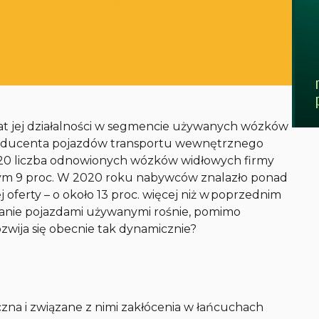
at jej działalności w segmencie używanych wózków
roducenta pojazdów transportu wewnętrznego
2020 liczba odnowionych wózków widłowych firmy
cym 9 proc. W 2020 roku nabywców znalazło ponad
 oferty – o około 13 proc. więcej niż w poprzednim
owanie pojazdami używanymi rośnie, pomimo
zwija się obecnie tak dynamicznie?
zna i związane z nimi zakłócenia w łańcuchach