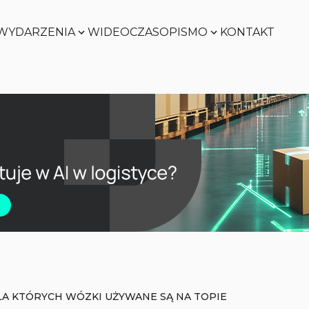
WYDARZENIA
WIDEO
CZASOPISMO
KONTAKT
Zobacz
Zobacz
Zobacz
Zobacz
LA KTÓRYCH WÓZKI UŻYWANE SĄ NA TOPIE