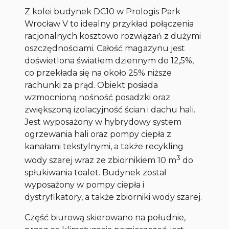
Z kolei budynek DC10 w Prologis Park
Wrocław V to idealny przykład połączenia
racjonalnych kosztowo rozwiązań z dużymi
oszczędnościami. Całość magazynu jest
doświetlona światłem dziennym do 12,5%,
co przekłada się na około 25% niższe
rachunki za prąd. Obiekt posiada
wzmocnioną nośność posadzki oraz
zwiększoną izolacyjność ścian i dachu hali.
Jest wyposażony w hybrydowy system
ogrzewania hali oraz pompy ciepła z
kanałami tekstylnymi, a także recykling
3
wody szarej wraz ze zbiornikiem 10 m
do
spłukiwania toalet. Budynek został
wyposażony w pompy ciepła i
dystryfikatory, a także zbiorniki wody szarej.
Część biurową skierowano na południe,