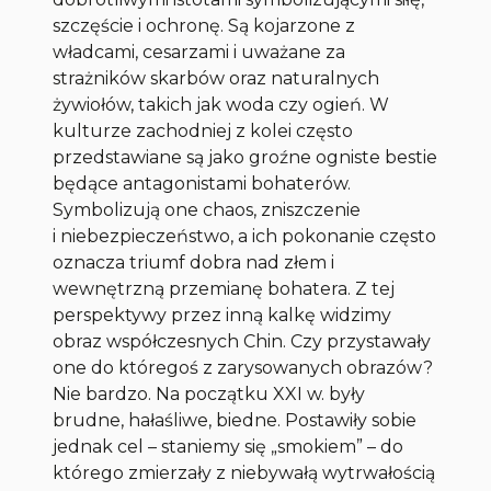
szczęście i ochronę. Są kojarzone z
władcami, cesarzami i uważane za
strażników skarbów oraz naturalnych
żywiołów, takich jak woda czy ogień. W
kulturze zachodniej z kolei często
przedstawiane są jako groźne ogniste bestie
będące antagonistami bohaterów.
Symbolizują one chaos, zniszczenie
i niebezpieczeństwo, a ich pokonanie często
oznacza triumf dobra nad złem i
wewnętrzną przemianę bohatera. Z tej
perspektywy przez inną kalkę widzimy
obraz współczesnych Chin. Czy przystawały
one do któregoś z zarysowanych obrazów?
Nie bardzo. Na początku XXI w. były
brudne, hałaśliwe, biedne. Postawiły sobie
jednak cel – staniemy się „smokiem” – do
którego zmierzały z niebywałą wytrwałością