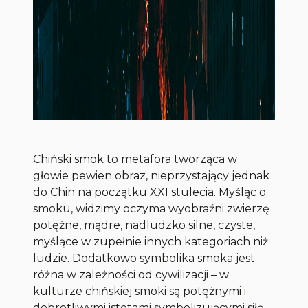
Chiński smok to metafora tworząca w
głowie pewien obraz, nieprzystający jednak
do Chin na początku XXI stulecia. Myśląc o
smoku, widzimy oczyma wyobraźni zwierzę
potężne, mądre, nadludzko silne, czyste,
myślące w zupełnie innych kategoriach niż
ludzie. Dodatkowo symbolika smoka jest
różna w zależności od cywilizacji – w
kulturze chińskiej smoki są potężnymi i
dobrotliwymi istotami symbolizującymi siłę,