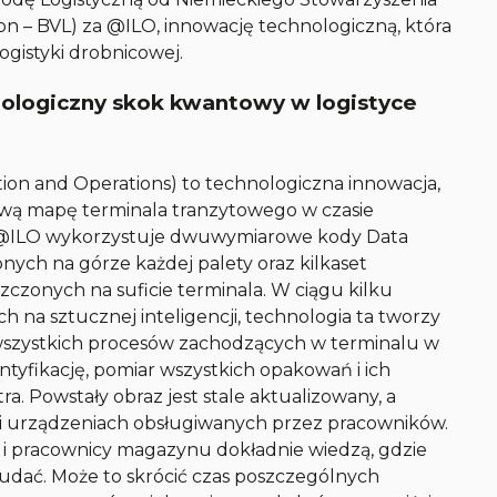
ion – BVL) za @ILO, innowację technologiczną, która
ogistyki drobnicowej.
hnologiczny skok kwantowy w logistyce
ion and Operations) to technologiczna innowacja,
wą mapę terminala tranzytowego w czasie
ia, @ILO wykorzystuje dwuwymiarowe kody Data
ych na górze każdej palety oraz kilkaset
czonych na suficie terminala. W ciągu kilku
na sztucznej inteligencji, technologia ta tworzy
ę wszystkich procesów zachodzących w terminalu w
ntyfikację, pomiar wszystkich opakowań i ich
a. Powstały obraz jest stale aktualizowany, a
 i urządzeniach obsługiwanych przez pracowników.
i pracownicy magazynu dokładnie wiedzą, gdzie
ę udać. Może to skrócić czas poszczególnych