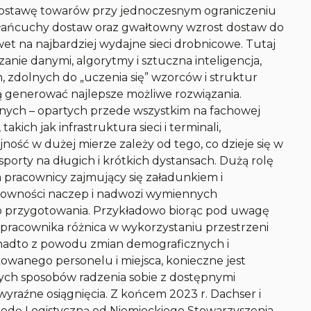
dostawę towarów przy jednoczesnym ograniczeniu
łańcuchy dostaw oraz gwałtowny wzrost dostaw do
t na najbardziej wydajne sieci drobnicowe. Tutaj
anie danymi, algorytmy i sztuczna inteligencja,
zdolnych do „uczenia się” wzorców i struktur
generować najlepsze możliwe rozwiązania.
znych – opartych przede wszystkim na fachowej
akich jak infrastruktura sieci i terminali,
ość w dużej mierze zależy od tego, co dzieje się w
sporty na długich i krótkich dystansach. Dużą rolę
a pracownicy zajmujący się załadunkiem i
downości naczep i nadwozi wymiennych
go przygotowania. Przykładowo biorąc pod uwagę
pracownika różnica w wykorzystaniu przestrzeni
nadto z powodu zmian demograficznych i
owanego personelu i miejsca, konieczne jest
jnych sposobów radzenia sobie z dostępnymi
wyraźne osiągnięcia. Z końcem 2023 r. Dachser i
rodę Logistyczną od Niemieckiego Stowarzyszenia