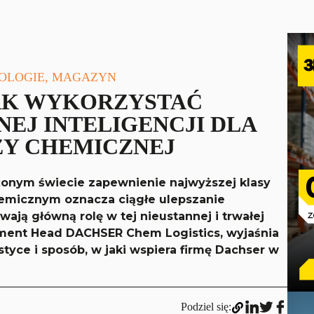
NOLOGIE, MAGAZYN
AK WYKORZYSTAĆ
EJ INTELIGENCJI DLA
ŻY CHEMICZNEJ
żonym świecie zapewnienie najwyższej klasy
hemicznym oznacza ciągłe ulepszanie
ają główną rolę w tej nieustannej i trwałej
rtment Head DACHSER Chem Logistics, wyjaśnia
istyce i sposób, w jaki wspiera firmę Dachser w
Podziel się: