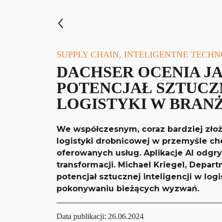
SUPPLY CHAIN, INTELIGENTNE TECH
DACHSER OCENIA J
POTENCJAŁ SZTUCZN
LOGISTYKI W BRAN
We współczesnym, coraz bardziej zło
logistyki drobnicowej w przemyśle c
oferowanych usług. Aplikacje AI odgryw
transformacji. Michael Kriegel, Depa
potencjał sztucznej inteligencji w log
pokonywaniu bieżących wyzwań.
Data publikacji:
26.06.2024