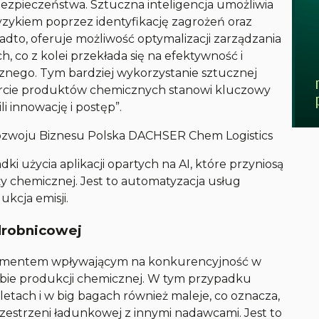
zpieczeństwa. Sztuczna inteligencja umożliwia
yzykiem poprzez identyfikację zagrożeń oraz
dto, oferuje możliwość optymalizacji zarządzania
 co z kolei przekłada się na efektywność i
znego. Tym bardziej wykorzystanie sztucznej
sporcie produktów chemicznych stanowi kluczowy
i innowację i postęp”.
Rozwoju Biznesu Polska DACHSER Chem Logistics
 użycia aplikacji opartych na AI, które przyniosą
y chemicznej. Jest to automatyzacja usług
kcja emisji.
 drobnicowej
lementem wpływającym na konkurencyjność w
ębie produkcji chemicznej. W tym przypadku
ach i w big bagach również maleje, co oznacza,
rzestrzeni ładunkowej z innymi nadawcami. Jest to