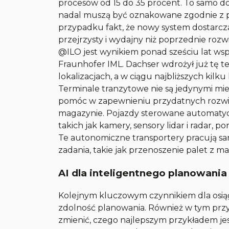
procesów od 15 do 35 procent. To samo d
nadal muszą być oznakowane zgodnie z pr
przypadku fakt, że nowy system dostarcza
przejrzysty i wydajny niż poprzednie rozwi
@ILO jest wynikiem ponad sześciu lat w
Fraunhofer IML. Dachser wdrożył już tę t
lokalizacjach, a w ciągu najbliższych kilk
Terminale tranzytowe nie są jedynymi mie
pomóc w zapewnieniu przydatnych rozwi
magazynie. Pojazdy sterowane automatyc
takich jak kamery, sensory lidar i radar, p
Te autonomiczne transportery pracują sa
zadania, takie jak przenoszenie palet z 
AI dla inteligentnego planowania
Kolejnym kluczowym czynnikiem dla osiągni
zdolność planowania. Również w tym prz
zmienić, czego najlepszym przykładem je