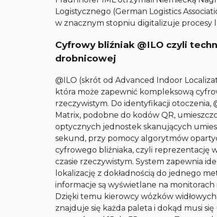
Logistycznego (German Logistics Associat
w znacznym stopniu digitalizuje procesy l
Cyfrowy bliźniak @ILO czyli tec
drobnicowej
@ILO (skrót od Advanced Indoor Localizat
która może zapewnić kompleksową cyfro
rzeczywistym. Do identyfikacji otoczen
Matrix, podobne do kodów QR, umieszczon
optycznych jednostek skanujących umiesz
sekund, przy pomocy algorytmów opartych 
cyfrowego bliźniaka, czyli reprezentacj
czasie rzeczywistym. System zapewnia ide
lokalizację z dokładnością do jednego metr
informacje są wyświetlane na monitorach
Dzięki temu kierowcy wózków widłowych 
znajduje się każda paleta i dokąd musi si