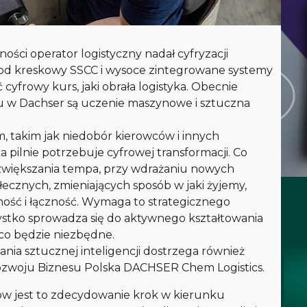
ości operator logistyczny nadał cyfryzacji
od kreskowy SSCC i wysoce zintegrowane systemy
yfrowy kurs, jaki obrała logistyka. Obecnie
u w Dachser są uczenie maszynowe i sztuczna
, takim jak niedobór kierowców i innych
 pilnie potrzebuje cyfrowej transformacji. Co
 zwiększania tempa, przy wdrażaniu nowych
ecznych, zmieniających sposób w jaki żyjemy,
ilność i łączność. Wymaga to strategicznego
szystko sprowadza się do aktywnego kształtowania
 co będzie niezbędne.
ania sztucznej inteligencji dostrzega również
Rozwoju Biznesu Polska DACHSER Chem Logistics.
tów jest to zdecydowanie krok w kierunku