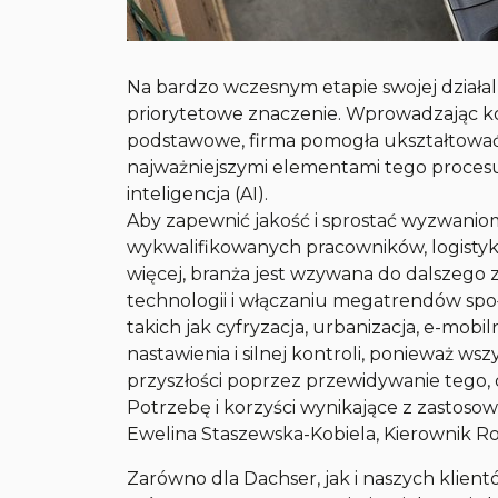
Na bardzo wczesnym etapie swojej działaln
priorytetowe znaczenie. Wprowadzając k
podstawowe, firma pomogła ukształtować c
najważniejszymi elementami tego proces
inteligencja (AI).
Aby zapewnić jakość i sprostać wyzwaniom
wykwalifikowanych pracowników, logistyka
więcej, branża jest wzywana do dalszego
technologii i włączaniu megatrendów społ
takich jak cyfryzacja, urbanizacja, e-mob
nastawienia i silnej kontroli, ponieważ w
przyszłości poprzez przewidywanie tego,
Potrzebę i korzyści wynikające z zastosow
Ewelina Staszewska-Kobiela, Kierownik 
Zarówno dla Dachser, jak i naszych klien