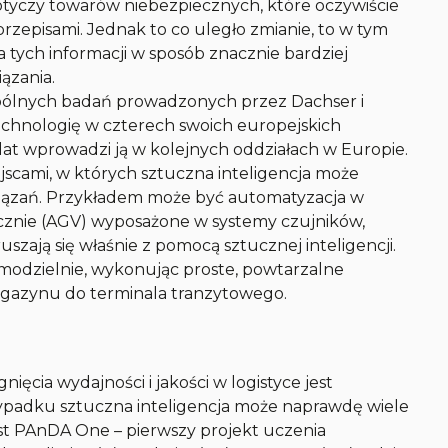
otyczy towarów niebezpiecznych, które oczywiście
zepisami. Jednak to co uległo zmianie, to w tym
 tych informacji w sposób znacznie bardziej
ązania.
spólnych badań prowadzonych przez Dachser i
echnologię w czterech swoich europejskich
u lat wprowadzi ją w kolejnych oddziałach w Europie.
jscami, w których sztuczna inteligencja może
ązań. Przykładem może być automatyzacja w
znie (AGV) wyposażone w systemy czujników,
oruszają się właśnie z pomocą sztucznej inteligencji.
modzielnie, wykonując proste, powtarzalne
magazynu do terminala tranzytowego.
ęcia wydajności i jakości w logistyce jest
ypadku sztuczna inteligencja może naprawdę wiele
st PAnDA One – pierwszy projekt uczenia