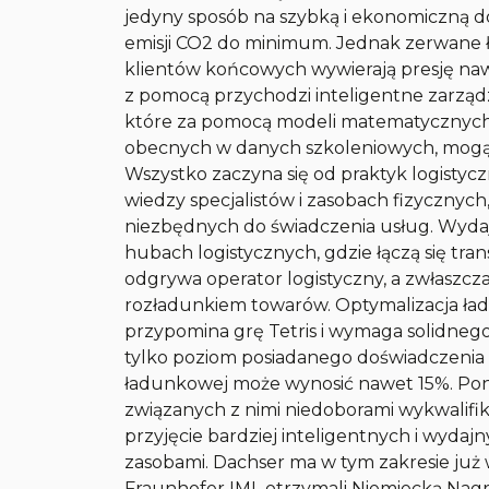
jedyny sposób na szybką i ekonomiczną 
emisji CO2 do minimum. Jednak zerwane 
klientów końcowych wywierają presję nawe
z pomocą przychodzi inteligentne zarządz
które za pomocą modeli matematycznych, 
obecnych w danych szkoleniowych, mogą 
Wszystko zaczyna się od praktyk logistyc
wiedzy specjalistów i zasobach fizycznych, t
niezbędnych do świadczenia usług. Wydajn
hubach logistycznych, gdzie łączą się tran
odgrywa operator logistyczny, a zwłaszcz
rozładunkiem towarów. Optymalizacja ła
przypomina grę Tetris i wymaga solidne
tylko poziom posiadanego doświadczenia 
ładunkowej może wynosić nawet 15%. Po
związanych z nimi niedoborami wykwalifik
przyjęcie bardziej inteligentnych i wyda
zasobami. Dachser ma w tym zakresie już 
Fraunhofer IML otrzymali Niemiecką Nag