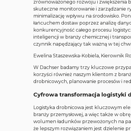
zrównoważonego rozwoju i zwiększenia be
skuteczne monitorowanie i zarządzanie r
minimalizację wpływu na środowisko. Pona
łańcuchem dostaw poprzez analizę danych,
konkurencyjność całego procesu logistyc
inteligencji w branży chemicznej i tran
czynnik napędzający tak ważną w tej chwil
Ewelina Staszewska-Kobiela, Kierownik 
W Dachser badamy trzy kluczowe przypadki
korzyści również naszym klientom z branż
drobnicowych, planowanie procesów i redu
Cyfrowa transformacja logistyki
Logistyka drobnicowa jest kluczowym e
branży przemysłowej, a więc także w obr
wolumen ładunków przewożonych na palet
że lepszym rozwiązaniem jest dzielenie p