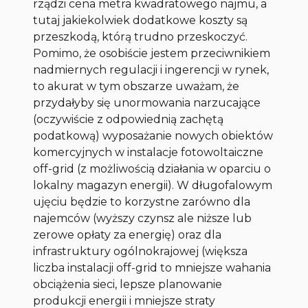
rządzi cena metra kwadratowego najmu, a
tutaj jakiekolwiek dodatkowe koszty są
przeszkodą, którą trudno przeskoczyć.
Pomimo, że osobiście jestem przeciwnikiem
nadmiernych regulacji i ingerencji w rynek,
to akurat w tym obszarze uważam, że
przydałyby się unormowania narzucające
(oczywiście z odpowiednią zachętą
podatkową) wyposażanie nowych obiektów
komercyjnych w instalacje fotowoltaiczne
off-grid (z możliwością działania w oparciu o
lokalny magazyn energii). W długofalowym
ujęciu będzie to korzystne zarówno dla
najemców (wyższy czynsz ale niższe lub
zerowe opłaty za energię) oraz dla
infrastruktury ogólnokrajowej (większa
liczba instalacji off-grid to mniejsze wahania
obciążenia sieci, lepsze planowanie
produkcji energii i mniejsze straty