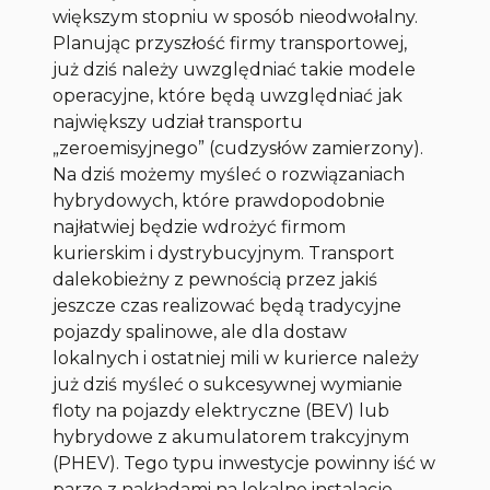
większym stopniu w sposób nieodwołalny.
Planując przyszłość firmy transportowej,
już dziś należy uwzględniać takie modele
operacyjne, które będą uwzględniać jak
największy udział transportu
„zeroemisyjnego” (cudzysłów zamierzony).
Na dziś możemy myśleć o rozwiązaniach
hybrydowych, które prawdopodobnie
najłatwiej będzie wdrożyć firmom
kurierskim i dystrybucyjnym. Transport
dalekobieżny z pewnością przez jakiś
jeszcze czas realizować będą tradycyjne
pojazdy spalinowe, ale dla dostaw
lokalnych i ostatniej mili w kurierce należy
już dziś myśleć o sukcesywnej wymianie
floty na pojazdy elektryczne (BEV) lub
hybrydowe z akumulatorem trakcyjnym
(PHEV). Tego typu inwestycje powinny iść w
parze z nakładami na lokalne instalacje