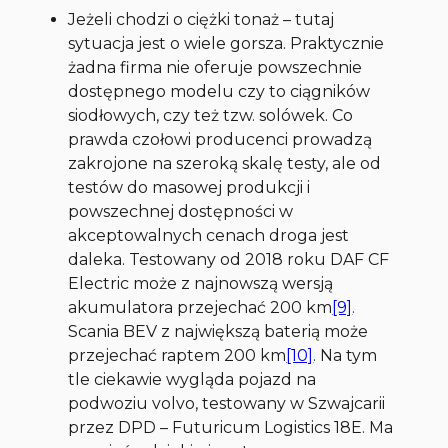
Jeżeli chodzi o ciężki tonaż – tutaj
sytuacja jest o wiele gorsza. Praktycznie
żadna firma nie oferuje powszechnie
dostępnego modelu czy to ciągników
siodłowych, czy też tzw. solówek. Co
prawda czołowi producenci prowadzą
zakrojone na szeroką skalę testy, ale od
testów do masowej produkcji i
powszechnej dostępności w
akceptowalnych cenach droga jest
daleka. Testowany od 2018 roku DAF CF
Electric może z najnowszą wersją
akumulatora przejechać 200 km
[9]
.
Scania BEV z największą baterią może
przejechać raptem 200 km
[10]
. Na tym
tle ciekawie wygląda pojazd na
podwoziu volvo, testowany w Szwajcarii
przez DPD – Futuricum Logistics 18E. Ma