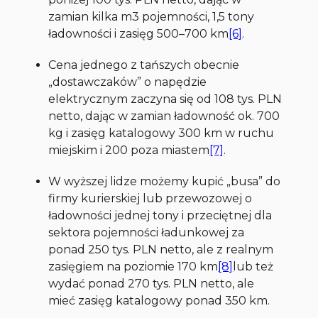
zamian kilka m3 pojemności, 1,5 tony
ładowności i zasięg 500–700 km
[6]
.
Cena jednego z tańszych obecnie
„dostawczaków” o napędzie
elektrycznym zaczyna się od 108 tys. PLN
netto, dając w zamian ładowność ok. 700
kg i zasięg katalogowy 300 km w ruchu
miejskim i 200 poza miastem
[7]
.
W wyższej lidze możemy kupić „busa” do
firmy kurierskiej lub przewozowej o
ładowności jednej tony i przeciętnej dla
sektora pojemności ładunkowej za
ponad 250 tys. PLN netto, ale z realnym
zasięgiem na poziomie 170 km
[8]
lub też
wydać ponad 270 tys. PLN netto, ale
mieć zasięg katalogowy ponad 350 km.