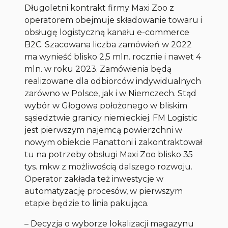
Długoletni kontrakt firmy Maxi Zoo z
operatorem obejmuje składowanie towaru i
obsługę logistyczną kanału e-commerce
B2C. Szacowana liczba zamówień w 2022
ma wynieść blisko 2,5 mln. rocznie i nawet 4
mln. w roku 2023. Zamówienia będą
realizowane dla odbiorców indywidualnych
zarówno w Polsce, jak i w Niemczech. Stąd
wybór w Głogowa położonego w bliskim
sąsiedztwie granicy niemieckiej. FM Logistic
jest pierwszym najemcą powierzchni w
nowym obiekcie Panattoni i zakontraktował
tu na potrzeby obsługi Maxi Zoo blisko 35
tys. mkw z możliwością dalszego rozwoju.
Operator zakłada też inwestycje w
automatyzację procesów, w pierwszym
etapie będzie to linia pakująca.
– Decyzja o wyborze lokalizacji magazynu