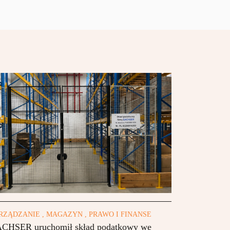
RZĄDZANIE , MAGAZYN , PRAWO I FINANSE
CHSER uruchomił skład podatkowy we