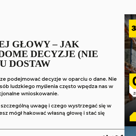
J GŁOWY – JAK
OME DECYZJE (NIE
U DOSTAW
sze podejmować decyzje w oparciu o dane. Nie
posób ludzkiego myślenia często wpędza nas w
cjonalne wnioskowanie.
 szczególną uwagę i czego wystrzegać się w
esz mógł hakować własną głowę i stać się