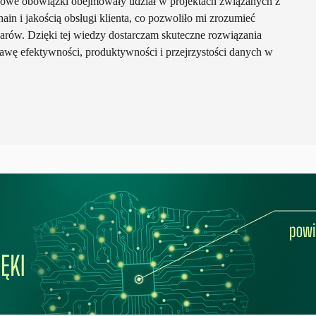
sowe obowiązki obejmowały udział w projektach związanych z
hain i jakością obsługi klienta, co pozwoliło mi zrozumieć
arów. Dzięki tej wiedzy dostarczam skuteczne rozwiązania
awę efektywności, produktywności i przejrzystości danych w