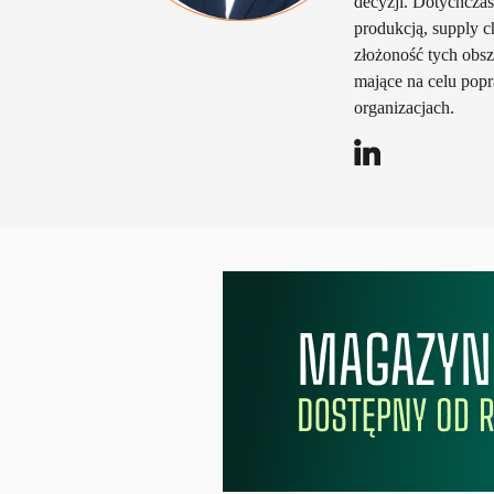
decyzji. Dotychcza
produkcją, supply c
złożoność tych obsz
mające na celu popr
organizacjach.