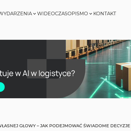
WYDARZENIA
WIDEO
CZASOPISMO
KONTAKT
Zobacz
Zobacz
Zobacz
Zobacz
ŁASNEJ GŁOWY – JAK PODEJMOWAĆ ŚWIADOME DECYZJE 