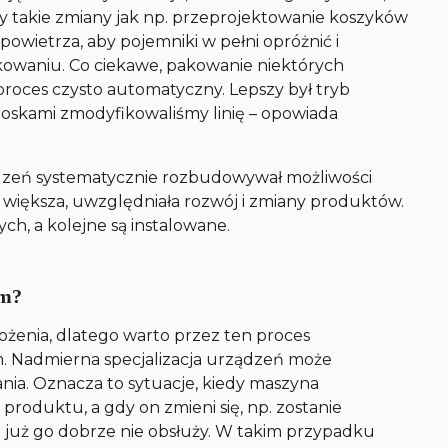
y takie zmiany jak np. przeprojektowanie koszyków
wietrza, aby pojemniki w pełni opróżnić i
akowaniu. Co ciekawe, pakowanie niektórych
proces czysto automatyczny. Lepszy był tryb
ioskami zmodyfikowaliśmy linię
– opowiada
ządzeń systematycznie rozbudowywał możliwości
 większa, uwzględniała rozwój i zmiany produktów.
ch, a kolejne są instalowane.
em?
ożenia, dlatego warto przez ten proces
 Nadmierna specjalizacja urządzeń może
nia. Oznacza to sytuacje, kiedy maszyna
produktu, a gdy on zmieni się, np. zostanie
 już go dobrze nie obsłuży. W takim przypadku