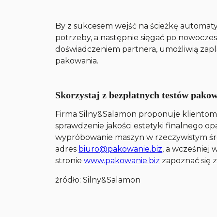
By z sukcesem wejść na ścieżkę automaty
potrzeby, a następnie sięgać po nowoczes
doświadczeniem partnera, umożliwią zapl
pakowania.
Skorzystaj z bezpłatnych testów pako
Firma Silny&Salamon proponuje klientom t
sprawdzenie jakości estetyki finalnego 
wypróbowanie maszyn w rzeczywistym śro
adres
biuro@pakowanie.biz
, a wcześniej
stronie
www.pakowanie.biz
zapoznać się 
źródło: Silny&Salamon