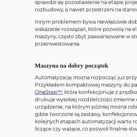
sprawdzi się pozostawienie na etapie projek
rozbudowy, a nawet przestrzeni na stano
Innym problemem bywa niewłaściwie dob
wskazanie rozwiązań, które pozwolą na e
maszyny, często zbyt zaawansowane w s
przeinwestowania.
Maszyna na dobry początek
Automatyzację można rozpocząć już przy m
Przykładem kompaktowej maszyny do pa
OneStep™
, która konfekcjonuje z prędk
drukuje wysokiej rozdzielczości zmienn
urządzenie, na którym później można robi
gdzie tworzone są zestawy, konfekcjon
kolejnych etapach automatyzacji warto ro
liczące czy ważące, co pozwoli finalnie s