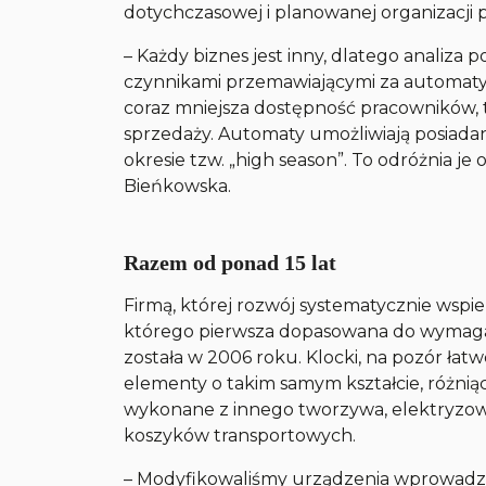
dotychczasowej i planowanej organizacji p
–
Każdy biznes jest inny, dlatego analiza 
czynnikami przemawiającymi za automatyza
coraz mniejsza dostępność pracowników, 
sprzedaży. Automaty umożliwiają posiada
okresie tzw. „high season”. To odróżnia je
Bieńkowska.
Razem od ponad 15 lat
Firmą, której rozwój systematycznie wspi
którego pierwsza dopasowana do wymaga
została w 2006 roku. Klocki, na pozór ł
elementy o takim samym kształcie, różnią
wykonane z innego tworzywa, elektryzować
koszyków transportowych.
–
Modyfikowaliśmy urządzenia wprowadzaj