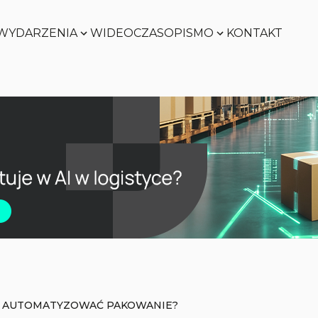
WYDARZENIA
WIDEO
CZASOPISMO
KONTAKT
Zobacz
Zobacz
Zobacz
Zobacz
O AUTOMATYZOWAĆ PAKOWANIE?