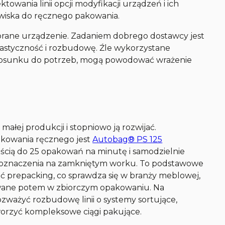
towania linii opcji modyfikacji urządzeń i ich
wiska do ręcznego pakowania.
rane urządzenie. Zadaniem dobrego dostawcy jest
lastyczność i rozbudowę. Źle wykorzystane
tosunku do potrzeb, mogą powodować wrażenie
ałej produkcji i stopniowo ją rozwijać.
kowania ręcznego jest
Autobag® PS 125
ością do 25 opakowań na minutę i samodzielnie
e oznaczenia na zamkniętym worku. To podstawowe
ć prepacking, co sprawdza się w branży meblowej,
owane potem w zbiorczym opakowaniu. Na
zważyć rozbudowę linii o systemy sortujące,
tworzyć kompleksowe ciągi pakujące.