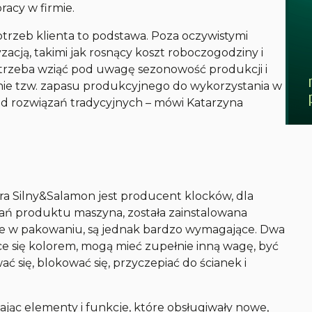
racy w firmie.
potrzeb klienta to podstawa. Poza oczywistymi
cją, takimi jak rosnący koszt roboczogodziny i
trzeba wziąć pod uwagę sezonowość produkcji i
nie tzw. zapasu produkcyjnego do wykorzystania w
 od rozwiązań tradycyjnych
– mówi Katarzyna
era Silny&Salamon jest producent klocków, dla
ń produktu maszyna, została zainstalowana
atwe w pakowaniu, są jednak bardzo wymagające. Dwa
ce się kolorem, mogą mieć zupełnie inną wagę, być
 się, blokować się, przyczepiać do ścianek i
ąc elementy i funkcje, które obsługiwały nowe,