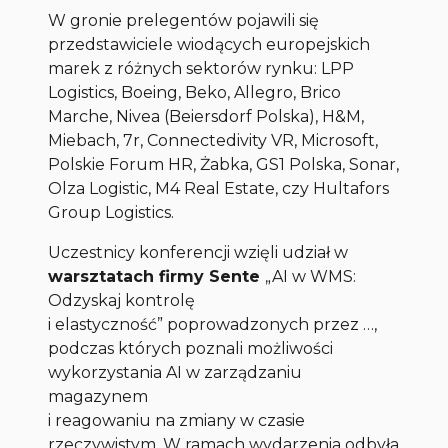
W gronie prelegentów pojawili się
przedstawiciele wiodących europejskich
marek z różnych sektorów rynku: LPP
Logistics, Boeing, Beko, Allegro, Brico
Marche, Nivea (Beiersdorf Polska), H&M,
Miebach, 7r, Connectedivity VR, Microsoft,
Polskie Forum HR, Żabka, GS1 Polska, Sonar,
Olza Logistic, M4 Real Estate, czy Hultafors
Group Logistics.
Uczestnicy konferencji wzięli udział w
warsztatach firmy Sente
„AI w WMS:
Odzyskaj kontrolę
i elastyczność” poprowadzonych przez …,
podczas których poznali możliwości
wykorzystania AI w zarządzaniu
magazynem
i reagowaniu na zmiany w czasie
rzeczywistym. W ramach wydarzenia odbyła