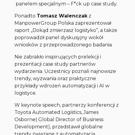
panelem specjalnym – F*ck up case study.
Ponadto
Tomasz Walenczak
z
ManpowerGroup Polska zaprezentował
raport „Dokąd zmierzasz logistyko”, a także
poprowadził panel dyskusyjny wokół
wniosków z przeprowadzonego badania.
Nie zabrakło inspirujących prelekcji i
prezentacji
case study
partnerów
wydarzenia. Uczestnicy poznali najnowsze
trendy, wyzwania oraz praktyczne
przykłady wdrożeń automatyzacji i AI w
logistyce.
W keynote speech, partnerzy konferencji z
Toyota Automated Logistics, James
Osborne( Global Director of Business
Development), przedstawił globalne
trendy związane z automatyzacją