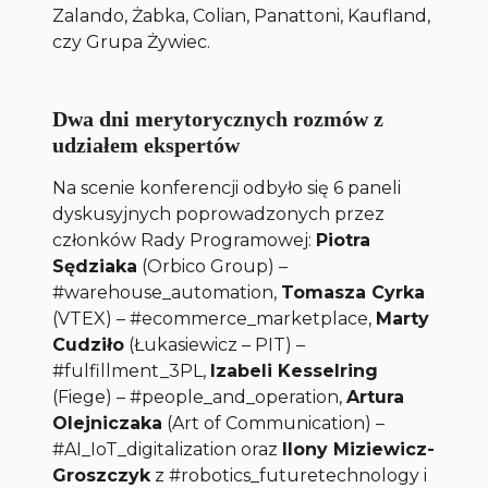
Zalando, Żabka, Colian, Panattoni, Kaufland,
czy Grupa Żywiec.
Dwa dni merytorycznych rozmów z
udziałem ekspertów
Na scenie konferencji odbyło się 6 paneli
dyskusyjnych poprowadzonych przez
członków Rady Programowej:
Piotra
Sędziaka
(Orbico Group) –
#warehouse_automation,
Tomasza Cyrka
(VTEX) – #ecommerce_marketplace,
Marty
Cudziło
(Łukasiewicz – PIT) –
#fulfillment_3PL,
Izabeli Kesselring
(Fiege) – #people_and_operation,
Artura
Olejniczaka
(Art of Communication) –
#AI_IoT_digitalization oraz
Ilony Miziewicz-
Groszczyk
z #robotics_futuretechnology i