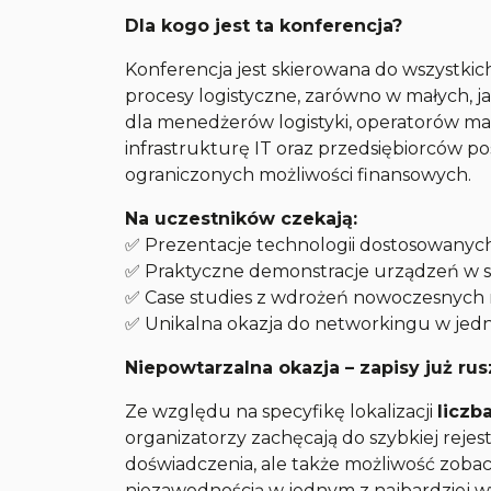
Dla kogo jest ta konferencja?
Konferencja jest skierowana do wszystkich
procesy logistyczne, zarówno w małych, ja
dla menedżerów logistyki, operatorów m
infrastrukturę IT oraz przedsiębiorców 
ograniczonych możliwości finansowych.
Na uczestników czekają:
✅ Prezentacje technologii dostosowanych
✅ Praktyczne demonstracje urządzeń w s
✅ Case studies z wdrożeń nowoczesnych r
✅ Unikalna okazja do networkingu w jedn
Niepowtarzalna okazja – zapisy już rus
Ze względu na specyfikę lokalizacji
liczb
organizatorzy zachęcają do szybkiej rejestr
doświadczenia, ale także możliwość zobac
niezawodnością w jednym z najbardziej w