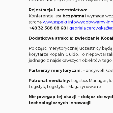
Rejestracja i uczestnictwo:
Konferencja jest
bezpłatna
i wymaga wcześ
stronę
www.aspekt.info/wydobywamy-in
+48
32 388 08 68
I
gabriela.cerowska@as
Dodatkowa atrakcja: zwiedzanie Kopa
Po części merytorycznej uczestnicy będą
korytarze Kopalni Guido. To niepowtarza
jednego z najciekawszych obiektów tego 
Partnerzy merytoryczni:
Honeywell, GS1
Patronat medialny:
Logistics Manager, l
Logistyk, Logistyka i Magazynowanie
Nie przegap tej okazji – dołącz do wyd
technologicznych innowacji!