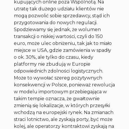
kupujących online poza Wspólnotą. Na
utratę tak dużego udziału klientów nie
mogą pozwolić sobie sprzedawcy, stąd ich
przygotowania do nowych regulacji.
Spodziewamy się jednak, że wolumen
transakcji o niskiej wartości, czyli do 150
euro, może ulec obniżeniu, tak jak to miało
miejsce w USA, gdzie zamówienia w spadły
o ok. 30%, ale tylko do czasu, kiedy
platformy nie zbudują w Europie
odpowiednich zdolności logistycznych.
Może to wywołać szereg pozytywnych
konsekwencji w Polsce, ponieważ rewolucja
w modelu importowym przebiegająca w
takim tempie oznacza, że gwałtownie
zmienią się lokalizacje, w których przesyłki
wchodzą na europejski rynek. Na zmianach
straci lotnictwo, ale zyskają porty, być może
kolej, ale operatorzy kontraktowi zyskają na