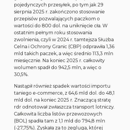
pojedynczych przesyłek, po tym jak 29
sierpnia 2025 r. zakończono stosowanie
przepisów pozwalających paczkom o
wartości do 800 dol. na uniknięcie cła. W
ostatnim pełnym roku stosowania
zwolnienia, czyli w 2024 r. tamtejsza Służba
Celna i Ochrony Granic (CBP) odprawiła 1,36
mld takich paczek, a więc średnio 113,3 mln
miesięcznie. Na koniec 2025 r. całkowity
wolumen spadł do 942,5 mln, a więc o
30,5%.
Nastąpił również spadek wartości importu
taniego e-commerce, z 64,6 mld dol. do 48,1
mld dol. na koniec 2025 r. Znaczącą stratę
rdr odnotował zwłaszcza transport lotniczy.
Całkowita liczba listów przewozowych
(BOL) spadła tam z 1,1 mld do 794,8 mln
(-27,75%). Zyskała za to żegluga, której