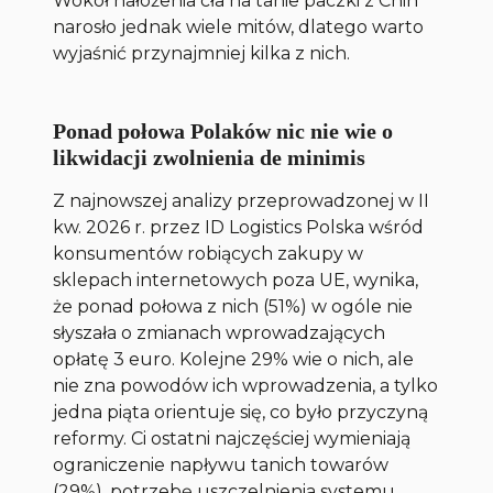
Wokół nałożenia cła na tanie paczki z Chin
narosło jednak wiele mitów, dlatego warto
wyjaśnić przynajmniej kilka z nich.
Ponad połowa Polaków nic nie wie o
likwidacji zwolnienia de minimis
Z najnowszej analizy przeprowadzonej w II
kw. 2026 r. przez ID Logistics Polska wśród
konsumentów robiących zakupy w
sklepach internetowych poza UE, wynika,
że ponad połowa z nich (51%) w ogóle nie
słyszała o zmianach wprowadzających
opłatę 3 euro. Kolejne 29% wie o nich, ale
nie zna powodów ich wprowadzenia, a tylko
jedna piąta orientuje się, co było przyczyną
reformy. Ci ostatni najczęściej wymieniają
ograniczenie napływu tanich towarów
(29%), potrzebę uszczelnienia systemu