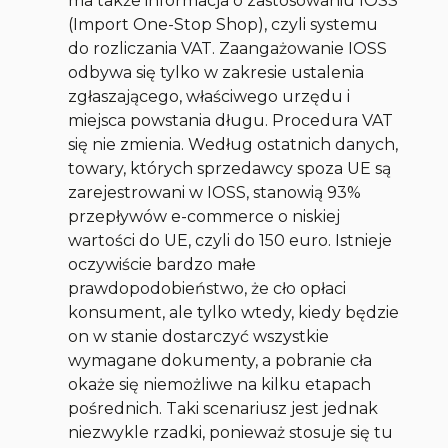
ma także informacja o zastosowaniu IOSS
(Import One-Stop Shop), czyli systemu
do rozliczania VAT. Zaangażowanie IOSS
odbywa się tylko w zakresie ustalenia
zgłaszającego, właściwego urzędu i
miejsca powstania długu. Procedura VAT
się nie zmienia. Według ostatnich danych,
towary, których sprzedawcy spoza UE są
zarejestrowani w IOSS, stanowią 93%
przepływów e-commerce o niskiej
wartości do UE, czyli do 150 euro. Istnieje
oczywiście bardzo małe
prawdopodobieństwo, że cło opłaci
konsument, ale tylko wtedy, kiedy będzie
on w stanie dostarczyć wszystkie
wymagane dokumenty, a pobranie cła
okaże się niemożliwe na kilku etapach
pośrednich. Taki scenariusz jest jednak
niezwykle rzadki, ponieważ stosuje się tu