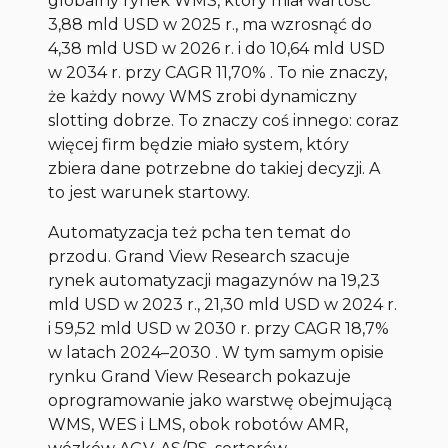
globalny rynek WMS, który miał wartość
3,88 mld USD w 2025 r., ma wzrosnąć do
4,38 mld USD w 2026 r. i do 10,64 mld USD
w 2034 r. przy CAGR 11,70% . To nie znaczy,
że każdy nowy WMS zrobi dynamiczny
slotting dobrze. To znaczy coś innego: coraz
więcej firm będzie miało system, który
zbiera dane potrzebne do takiej decyzji. A
to jest warunek startowy.
Automatyzacja też pcha ten temat do
przodu. Grand View Research szacuje
rynek automatyzacji magazynów na 19,23
mld USD w 2023 r., 21,30 mld USD w 2024 r.
i 59,52 mld USD w 2030 r. przy CAGR 18,7%
w latach 2024–2030 . W tym samym opisie
rynku Grand View Research pokazuje
oprogramowanie jako warstwę obejmującą
WMS, WES i LMS, obok robotów AMR,