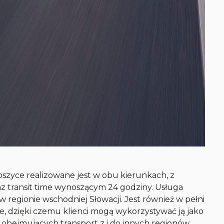
zyce realizowane jest w obu kierunkach, z
z transit time wynoszącym 24 godziny. Usługa
 regionie wschodniej Słowacji. Jest również w pełni
e, dzięki czemu klienci mogą wykorzystywać ją jako
, obejmujących transport z i do innych regionów