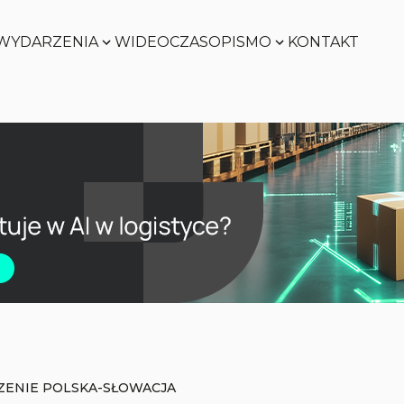
WYDARZENIA
WIDEO
CZASOPISMO
KONTAKT
Zobacz
Zobacz
Zobacz
Zobacz
ENIE POLSKA-SŁOWACJA