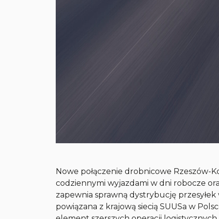
Nowe połączenie drobnicowe Rzeszów-Kos
codziennymi wyjazdami w dni robocze ora
zapewnia sprawną dystrybucję przesyłek w
powiązana z krajową siecią SUUSa w Polsc
element szerszych operacji logistycznych