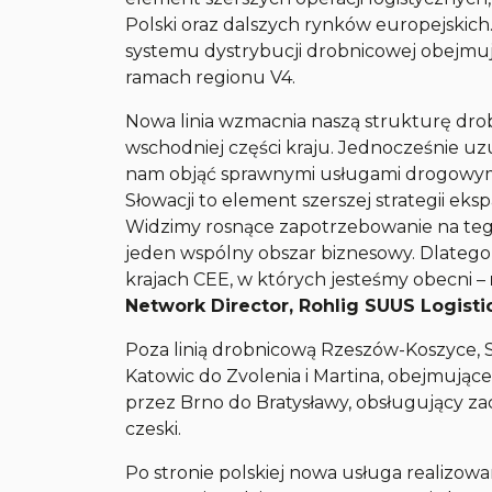
Polski oraz dalszych rynków europejskic
systemu dystrybucji drobnicowej obejmuj
ramach regionu V4.
Nowa linia wzmacnia naszą strukturę dro
wschodniej części kraju. Jednocześnie uz
nam objąć sprawnymi usługami drogowymi 
Słowacji to element szerszej strategii eks
Widzimy rosnące zapotrzebowanie na tego 
jeden wspólny obszar biznesowy. Dlatego
krajach CEE, w których jesteśmy obecni
–
Network Director, Rohlig SUUS Logistic
Poza linią drobnicową Rzeszów-Koszyce, 
Katowic do Zvolenia i Martina, obejmujące 
przez Brno do Bratysławy, obsługujący zac
czeski.
Po stronie polskiej nowa usługa realizo