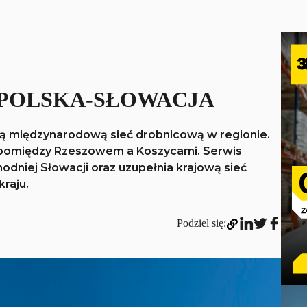
 POLSKA-SŁOWACJA
ą międzynarodową sieć drobnicową w regionie.
ę pomiędzy Rzeszowem a Koszycami. Serwis
dniej Słowacji oraz uzupełnia krajową sieć
raju.
Podziel się: