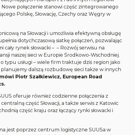
h. Nowe połączenie stanowi część zintegrowanego
ącego Polskę, Słowację, Czechy oraz Węgry w
bnicową na Słowacji i umożliwia efektywną obsługę
upełnia dotychczasową siatkę połączeń, pozwalając
cały rynek słowacki – – Rozwój serwisu na
pansji naszej sieci w Europie Środkowo-Wschodniej.
typu usługi – wiele firm traktuje dziś region jako
 planujemy dalszą rozbudowę sieci także w innych
mówi Piotr Szałkiewicz, European Road
s.
SUUS oferuje również codzienne połączenia z
centralną część Słowacji, a także serwis z Katowic
hodnią część kraju oraz łączący rynki słowacki i
wana jest poprzez centrum logistyczne SUUSa w