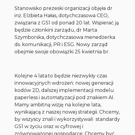
Stanowisko prezeski organizacji objęła dr
inż. Elżbieta Hałas, dotychczasowa CEO,
związana z GS1 od ponad 20 lat. Wspierać ją
będzie członkini zarządu, dr Marta
Szymborska, dotychczasowa menedżerka
ds. komunikacji, PR i ESG. Nowy zarząd
obejmie swoje obowiązki 25 kwietnia br.
Kolejne 4 lata to będzie niezwykły czas
innowacyjnych wdrożeń: nowej generacji
kodów 2D, dalszej implementacji modelu
paperless i automatyzacji pod znakiem AI.
Mamy ambitną wizję na kolejne lata,
wynikającą z naszej nowej strategii. Chcemy,
by wszyscy znali i wykorzystywali standardy
GS1 w życiu oraz w cyfrowej i
zrównoważonej gospodarce. Chcemy być