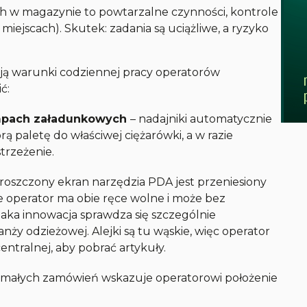
h w magazynie to powtarzalne czynności, kontrole
iejscach). Skutek: zadania są uciążliwe, a ryzyko
ają warunki codziennej pracy operatorów
ć:
rampach załadunkowych
– nadajniki automatycznie
ą paletę do właściwej ciężarówki, a w razie
trzeżenie.
roszczony ekran narzędzia PDA jest przeniesiony
że operator ma obie ręce wolne i może bez
aka innowacja sprawdza się szczególnie
ży odzieżowej. Alejki są tu wąskie, więc operator
entralnej, aby pobrać artykuły.
L małych zamówień wskazuje operatorowi położenie