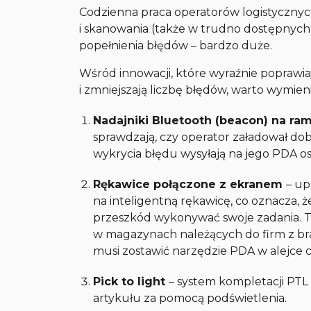
Codzienna praca operatorów logistycznyc
i skanowania (także w trudno dostępnych m
popełnienia błędów – bardzo duże.
Wśród innowacji, które wyraźnie poprawi
i zmniejszają liczbę błędów, warto wymieni
Nadajniki Bluetooth (beacon) na 
sprawdzają, czy operator załadował dobr
wykrycia błędu wysyłają na jego PDA os
Rękawice połączone z ekranem
– up
na inteligentną rękawicę, co oznacza, 
przeszkód wykonywać swoje zadania. T
w magazynach należących do firm z bran
musi zostawić narzędzie PDA w alejce c
Pick to light
– system kompletacji PT
artykułu za pomocą podświetlenia.