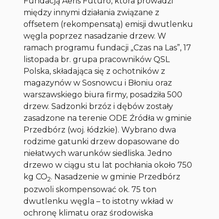
Fundacją Aeris Futuro, która prowadzi
między innymi działania związane z
offsetem (rekompensatą) emisji dwutlenku
węgla poprzez nasadzanie drzew. W
ramach programu fundacji „Czas na Las”, 17
listopada br. grupa pracowników QSL
Polska, składająca się z ochotników z
magazynów w Sosnowcu i Błoniu oraz
warszawskiego biura firmy, posadziła 500
drzew. Sadzonki brzóz i dębów zostały
zasadzone na terenie ODE Źródła w gminie
Przedbórz (woj. łódzkie). Wybrano dwa
rodzime gatunki drzew dopasowane do
niełatwych warunków siedliska. Jedno
drzewo w ciągu stu lat pochłania około 750
kg CO
. Nasadzenie w gminie Przedbórz
2
pozwoli skompensować ok. 75 ton
dwutlenku węgla – to istotny wkład w
ochronę klimatu oraz środowiska