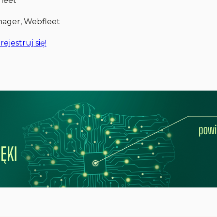
fleet
ager, Webfleet
rejestruj się!