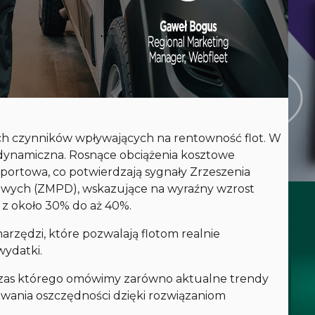
ch czynników wpływających na rentowność flot. W
o dynamiczna. Rosnące obciążenia kosztowe
ortowa, co potwierdzają sygnały Zrzeszenia
ych (ZMPD), wskazujące na wyraźny wzrost
 z około 30% do aż 40%.
 narzędzi, które pozwalają flotom realnie
wydatki.
czas którego omówimy zarówno aktualne trendy
wania oszczędności dzięki rozwiązaniom