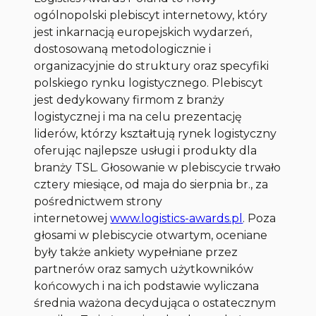
ogólnopolski plebiscyt internetowy, który
jest inkarnacją europejskich wydarzeń,
dostosowaną metodologicznie i
organizacyjnie do struktury oraz specyfiki
polskiego rynku logistycznego. Plebiscyt
jest dedykowany firmom z branży
logistycznej i ma na celu prezentację
liderów, którzy kształtują rynek logistyczny
oferując najlepsze usługi i produkty dla
branży TSL. Głosowanie w plebiscycie trwało
cztery miesiące, od maja do sierpnia br., za
pośrednictwem strony
internetowej
www.logistics-awards.pl
. Poza
głosami w plebiscycie otwartym, oceniane
były także ankiety wypełniane przez
partnerów oraz samych użytkowników
końcowych i na ich podstawie wyliczana
średnia ważona decydująca o ostatecznym