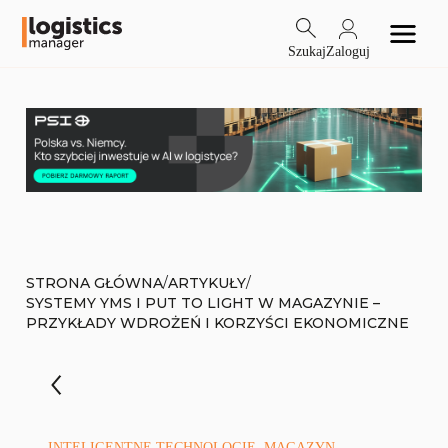
Szukaj
Zaloguj
/
/
STRONA GŁÓWNA
ARTYKUŁY
SYSTEMY YMS I PUT TO LIGHT W MAGAZYNIE –
PRZYKŁADY WDROŻEŃ I KORZYŚCI EKONOMICZNE
INTELIGENTNE TECHNOLOGIE, MAGAZYN