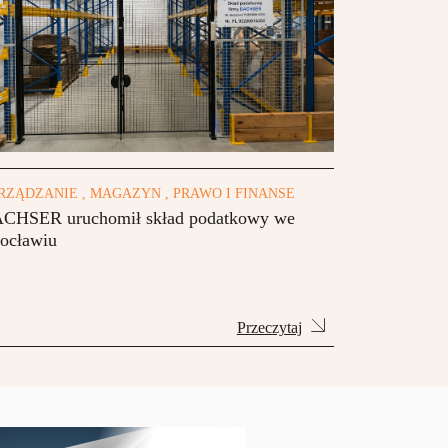
RZĄDZANIE , MAGAZYN , PRAWO I FINANSE
CHSER uruchomił skład podatkowy we
ocławiu
Przeczytaj