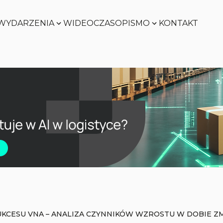
WYDARZENIA
WIDEO
CZASOPISMO
KONTAKT
Zobacz
Zobacz
Zobacz
Zobacz
UKCESU VNA – ANALIZA CZYNNIKÓW WZROSTU W DOBIE 