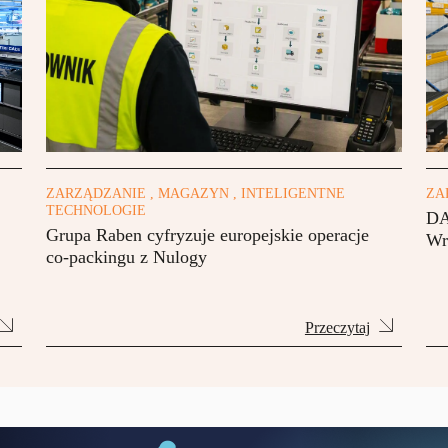
ZARZĄDZANIE , MAGAZYN , INTELIGENTNE
ZA
TECHNOLOGIE
DA
Grupa Raben cyfryzuje europejskie operacje
Wr
co-packingu z Nulogy
Przeczytaj