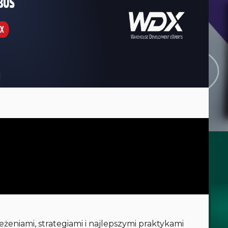
eżeniami, strategiami i najlepszymi praktykami