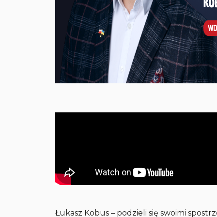
Łukasz Kobus – podzieli się swoimi spostrz