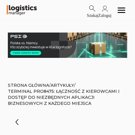
Szukaj
Zaloguj
/
/
STRONA GŁÓWNA
ARTYKUŁY
TERMINAL PRO8475: ŁĄCZNOŚĆ Z KIEROWCAMI I
DOSTĘP DO NIEZBĘDNYCH APLIKACJI
BIZNESOWYCH Z KAŻDEGO MIEJSCA