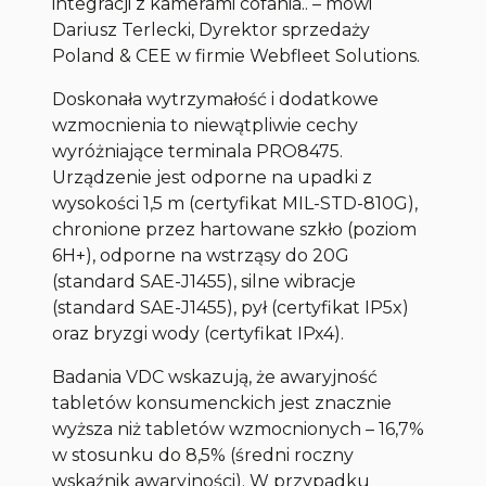
integracji z kamerami cofania..
– mówi
Dariusz Terlecki, Dyrektor sprzedaży
Poland & CEE w firmie Webfleet Solutions.
Doskonała wytrzymałość i dodatkowe
wzmocnienia to niewątpliwie cechy
wyróżniające terminala PRO8475.
Urządzenie jest odporne na upadki z
wysokości 1,5 m (certyfikat MIL-STD-810G),
chronione przez hartowane szkło (poziom
6H+), odporne na wstrząsy do 20G
(standard SAE-J1455), silne wibracje
(standard SAE-J1455), pył (certyfikat IP5x)
oraz bryzgi wody (certyfikat IPx4).
Badania VDC wskazują, że awaryjność
tabletów konsumenckich jest znacznie
wyższa niż tabletów wzmocnionych – 16,7%
w stosunku do 8,5% (średni roczny
wskaźnik awaryjności). W przypadku