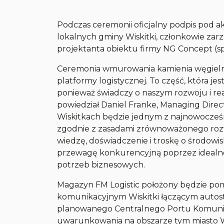
Podczas ceremonii oficjalny podpis pod a
lokalnych gminy Wiskitki, członkowie zar
projektanta obiektu firmy NG Concept (s
Ceremonia wmurowania kamienia węgielne
platformy logistycznej. To część, która 
ponieważ świadczy o naszym rozwoju i real
powiedział Daniel Franke, Managing Direc
Wiskitkach będzie jednym z najnowocze
zgodnie z zasadami zrównoważonego rozwo
wiedzę, doświadczenie i troskę o środow
przewagę konkurencyjną poprzez idealne
potrzeb biznesowych.
Magazyn FM Logistic położony będzie po
komunikacyjnym Wiskitki łączącym autost
planowanego Centralnego Portu Komuni
uwarunkowania na obszarze tym miasto W