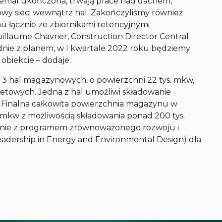
niemal ukończona, trwają prace nad dachem,
wy sieci wewnątrz hal. Zakończyliśmy również
 łącznie ze zbiornikami retencyjnymi
illaume Chavrier, Construction Director Central
nie z planem, w I kwartale 2022 roku będziemy
obiekcie – dodaje.
3 hal magazynowych, o powierzchni 22 tys. mkw,
aletowych. Jedna z hal umożliwi składowanie
Finalna całkowita powierzchnia magazynu w
 mkw z możliwością składowania ponad 200 tys.
odnie z programem zrównoważonego rozwoju i
Leadership in Energy and Environmental Design) dla