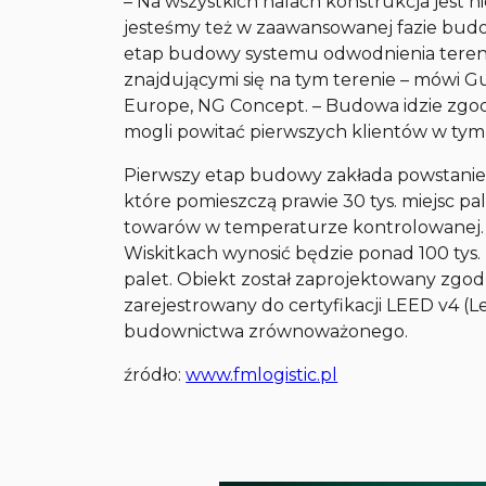
– Na wszystkich halach konstrukcja jest 
jesteśmy też w zaawansowanej fazie budo
etap budowy systemu odwodnienia terenu
znajdującymi się na tym terenie – mówi Gu
Europe, NG Concept. – Budowa idzie zgod
mogli powitać pierwszych klientów w tym 
Pierwszy etap budowy zakłada powstanie 
które pomieszczą prawie 30 tys. miejsc p
towarów w temperaturze kontrolowanej. 
Wiskitkach wynosić będzie ponad 100 tys.
palet. Obiekt został zaprojektowany zg
zarejestrowany do certyfikacji LEED v4 (
budownictwa zrównoważonego.
źródło:
www.fmlogistic.pl