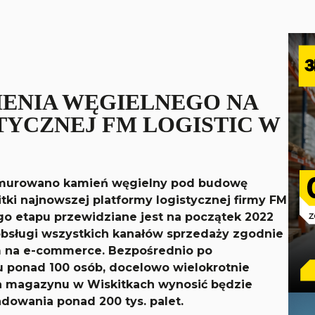
ENIA WĘGIELNEGO NA
TYCZNEJ FM LOGISTIC W
wmurowano kamień węgielny pod budowę
tki najnowszej platformy logistycznej firmy FM
go etapu przewidziane jest na początek 2022
obsługi wszystkich kanałów sprzedaży zgodnie
em na e-commerce. Bezpośrednio po
u ponad 100 osób, docelowo wielokrotnie
ia magazynu w Wiskitkach wynosić będzie
dowania ponad 200 tys. palet.