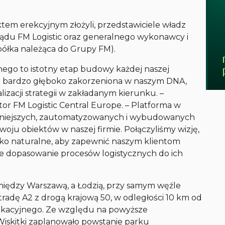
ktem erekcyjnym złożyli, przedstawiciele władz
ządu FM Logistic oraz generalnego wykonawcy i
półka należąca do Grupy FM).
go to istotny etap budowy każdej naszej
jest bardzo głęboko zakorzeniona w naszym DNA,
izacji strategii w zakładanym kierunku. –
tor FM Logistic Central Europe. – Platforma w
śniejszych, zautomatyzowanych i wybudowanych
ju obiektów w naszej firmie. Połączyliśmy wizję,
isko naturalne, aby zapewnić naszym klientom
 dopasowanie procesów logistycznych do ich
między Warszawą, a Łodzią, przy samym węźle
radę A2 z drogą krajową 50, w odległości 10 km od
kacyjnego. Ze względu na powyższe
iskitki zaplanowało powstanie parku