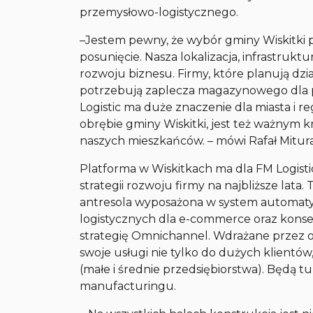
przemysłowo-logistycznego.
–Jestem pewny, że wybór gminy Wiskitki p
posunięcie. Nasza lokalizacja, infrastrukt
rozwoju biznesu. Firmy, które planują dzi
potrzebują zaplecza magazynowego dla p
Logistic ma duże znaczenie dla miasta i 
obrębie gminy Wiskitki, jest też ważnym k
naszych mieszkańców. – mówi Rafał Mitura,
Platforma w Wiskitkach ma dla FM Logisti
strategii rozwoju firmy na najbliższe lat
antresola wyposażona w system automat
logistycznych dla e-commerce oraz kons
strategię Omnichannel. Wdrażane przez 
swoje usługi nie tylko do dużych klientó
(małe i średnie przedsiębiorstwa). Będą t
manufacturingu.