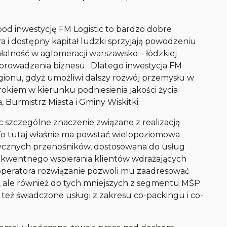
od inwestycję FM Logistic to bardzo dobre
ura i dostępny kapitał ludzki sprzyjają powodzeniu
ałalność w aglomeracji warszawsko – łódzkiej
rowadzenia biznesu. Dlatego inwestycja FM
regionu, gdyż umożliwi dalszy rozwój przemysłu w
rokiem w kierunku podniesienia jakości życia
 Burmistrz Miasta i Gminy Wiskitki.
c szczególne znaczenie związane z realizacją
a. To tutaj właśnie ma powstać wielopoziomowa
ycznych przenośników, dostosowana do usług
ekwentnego wspierania klientów wdrażających
operatora rozwiązanie pozwoli mu zaadresować
w, ale również do tych mniejszych z segmentu MŚP
u też świadczone usługi z zakresu co-packingu i co-