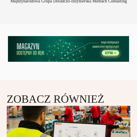
Międzynarodowa Grupa Doradczo-Inżynierska Miebach Consulting
ZOBACZ RÓWNIEŻ