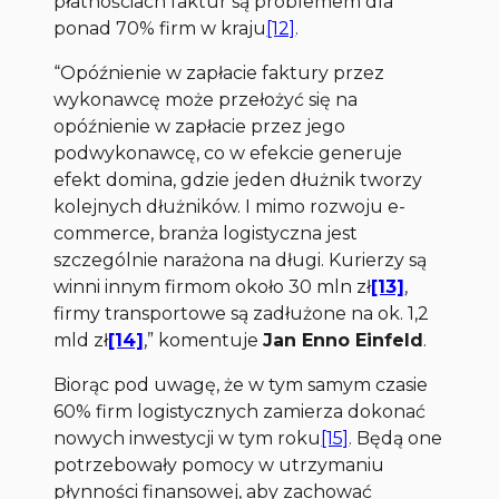
płatnościach faktur są problemem dla
ponad 70% firm w kraju
[12]
.
“
Opóźnienie w zapłacie faktury przez
wykonawcę może przełożyć się na
opóźnienie w zapłacie przez jego
podwykonawcę, co w efekcie generuje
efekt domina, gdzie jeden dłużnik tworzy
kolejnych dłużników. I mimo rozwoju e-
commerce, branża logistyczna jest
szczególnie narażona na długi. Kurierzy są
winni innym firmom około 30 mln zł
[13]
,
firmy transportowe są zadłużone na ok. 1,2
mld zł
[14]
,”
komentuje
Jan Enno Einfeld
.
Biorąc pod uwagę, że w tym samym czasie
60% firm logistycznych zamierza dokonać
nowych inwestycji w tym roku
[15]
. Będą one
potrzebowały pomocy w utrzymaniu
płynności finansowej, aby zachować