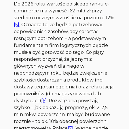
Do 2026 roku wartość polskiego rynku e-
commerce ma wynieść 162 mld zł przy
średnim rocznym wzroście na poziomie 12%
[5]
. Oznacza to, że będzie potrzebować
odpowiednich zasobów, aby sprostać
rosnącym potrzebom – a podstawowym
fundamentem firm logistycznych będzie
musiała być gotowość do tego. Co piąty
respondent przyznał, że jednym z
głównych wyzwań dla niego w
nadchodzącym roku będzie zwiększenie
szybkości dostarczania produktów (np.
dostawy tego samego dnia) oraz rekrutacja
pracowników (do magazynowania lub
dystrybucji)
[6]
. Rozwiązania powstają
szybko – jak pokazują prognozy, ok. 2-2,5
mln mkw. powierzchni ma być budowane
rocznie – to ok. 10% obecnej powierzchni
magazynowej w Polsce
[7]
. Ważne będzie