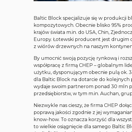
Baltic Block specjalizuje się w produkcji
kompozytowych. Obecnie blisko 95% prod
krajów świata m.in. do USA, Chin, Zjednoc
Europy. Łotewski producent jest drugim
z wiórów drzewnych na naszym kontynen
By umocnić swoją pozycję rynkową i rozsze
współpracę z firmą CHEP – globalnym l
użytku, dysponującym obecnie pulą ok. 33
dla Baltic Block na dotarcie do kolejny
wydaje swoim partnerom ponad 30 mln pa
przedsiębiorstw, w tym m.in. Auchan, gr
Niezwykle nas cieszy, że firma CHEP dołąc
poprawą jakości zgodnie z jej wymagania
know-how. To oznacza korzyść dla wszyst
to wielkie osiągnięcie dla samego Baltic 