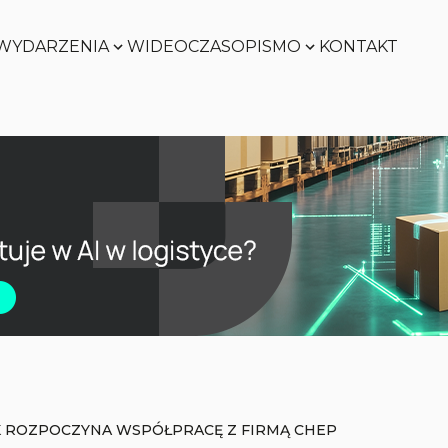
WYDARZENIA
WIDEO
CZASOPISMO
KONTAKT
Zobacz
Zobacz
Zobacz
Zobacz
K ROZPOCZYNA WSPÓŁPRACĘ Z FIRMĄ CHEP