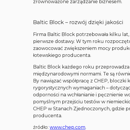
zrównoważone zarządzanie biznesem.
Baltic Block – rozwój dzięki jakości
Firma Baltic Block potrzebowała kilku lat
pierwsze dostawy. W tym roku rozpoczęto
zaowocować zwiększeniem mocy produkcy
łotewskiego producenta.
Baltic Block każdego roku przeprowadza 
międzynarodowymi normami. Te są równie
By nawiązać współpracę z CHEP, bloczki k
rygorystycznych wymaganiach – dotyczą
odporności na wchłanianie i pęcznienie w
pomyślnym przejściu testów w niemieckich
CHEP w Stanach Zjednoczonych, gdzie pr
producenta.
źródło:
www.chep.com
.