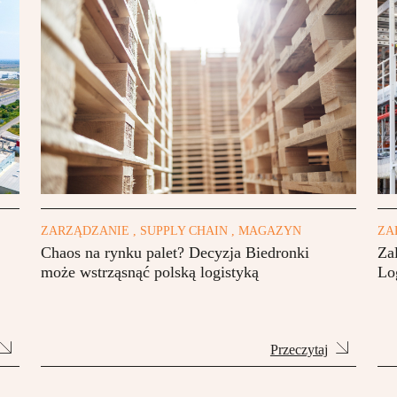
ZARZĄDZANIE , SUPPLY CHAIN , MAGAZYN
ZA
Chaos na rynku palet? Decyzja Biedronki
Za
może wstrząsnąć polską logistyką
Lo
Przeczytaj