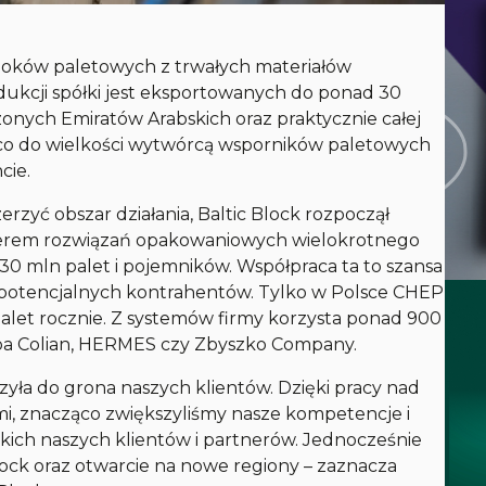
 bloków paletowych z trwałych materiałów
ukcji spółki jest eksportowanych do ponad 30
zonych Emiratów Arabskich oraz praktycznie całej
 co do wielkości wytwórcą wsporników paletowych
cie.
rzyć obszar działania, Baltic Block rozpoczął
iderem rozwiązań opakowaniowych wielokrotnego
0 mln palet i pojemników. Współpraca ta to szansa
ch potencjalnych kontrahentów. Tylko w Polsce CHEP
let rocznie. Z systemów firmy korzysta ponad 900
upa Colian, HERMES czy Zbyszko Company.
zyła do grona naszych klientów. Dzięki pracy nad
mi, znacząco zwiększyliśmy nasze kompetencje i
kich naszych klientów i partnerów. Jednocześnie
Block oraz otwarcie na nowe regiony
– zaznacza