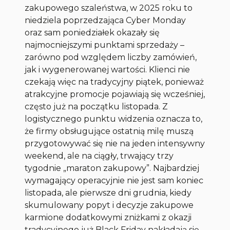
zakupowego szaleństwa, w 2025 roku to
niedziela poprzedzająca Cyber Monday
oraz sam poniedziałek okazały się
najmocniejszymi punktami sprzedaży –
zarówno pod względem liczby zamówień,
jak i wygenerowanej wartości. Klienci nie
czekają więc na tradycyjny piątek, ponieważ
atrakcyjne promocje pojawiają się wcześniej,
często już na początku listopada. Z
logistycznego punktu widzenia oznacza to,
że firmy obsługujące ostatnią milę muszą
przygotowywać się nie na jeden intensywny
weekend, ale na ciągły, trwający trzy
tygodnie „maraton zakupowy”. Najbardziej
wymagający operacyjnie nie jest sam koniec
listopada, ale pierwsze dni grudnia, kiedy
skumulowany popyt i decyzje zakupowe
karmione dodatkowymi zniżkami z okazji
tradycyjnego już Black Friday nakładają się