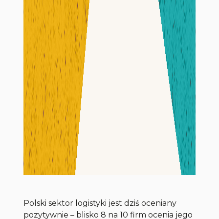
Polski sektor logistyki jest dziś oceniany
pozytywnie – blisko 8 na 10 firm ocenia jego