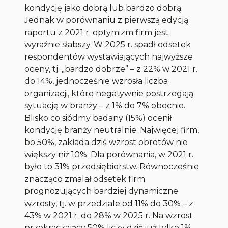
kondycję jako dobrą lub bardzo dobrą.
Jednak w porównaniu z pierwszą edycją
raportu z 2021 r. optymizm firm jest
wyraźnie słabszy. W 2025 r. spadł odsetek
respondentów wystawiających najwyższe
oceny, tj. „bardzo dobrze” – z 22% w 2021 r.
do 14%, jednocześnie wzrosła liczba
organizacji, które negatywnie postrzegają
sytuację w branży – z 1% do 7% obecnie.
Blisko co siódmy badany (15%) ocenił
kondycję branży neutralnie. Najwięcej firm,
bo 50%, zakłada dziś wzrost obrotów nie
większy niż 10%. Dla porównania, w 2021 r.
było to 31% przedsiębiorstw. Równocześnie
znacząco zmalał odsetek firm
prognozujących bardziej dynamiczne
wzrosty, tj. w przedziale od 11% do 30% – z
43% w 2021 r. do 28% w 2025 r. Na wzrost
przekraczający 50% liczy dziś już tylko 1%