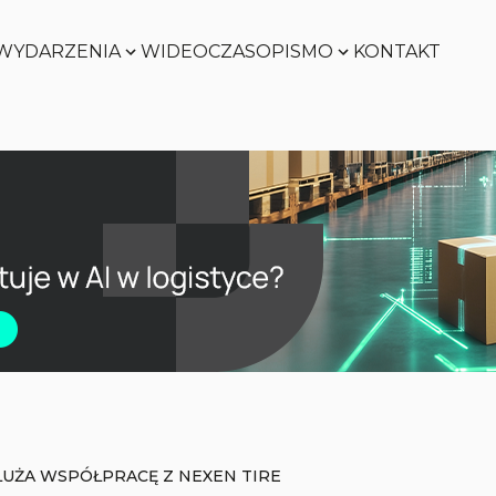
WYDARZENIA
WIDEO
CZASOPISMO
KONTAKT
Zobacz
Zobacz
Zobacz
Zobacz
ŁUŻA WSPÓŁPRACĘ Z NEXEN TIRE