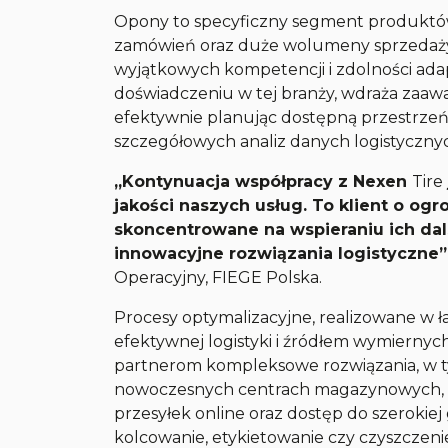
Opony to specyficzny segment produktó
zamówień oraz duże wolumeny sprzedaży
wyjątkowych kompetencji i zdolności ada
doświadczeniu w tej branży, wdraża zaa
efektywnie planując dostępną przestrzeń
szczegółowych analiz danych logistycznyc
„Kontynuacja współpracy z Nexen
Tire
jakości naszych usług. To klient o og
skoncentrowane na wspieraniu ich dal
innowacyjne rozwiązania logistyczne”
Operacyjny, FIEGE Polska.
Procesy optymalizacyjne, realizowane w
efektywnej logistyki i źródłem wymiernych
partnerom kompleksowe rozwiązania, w ty
nowoczesnych centrach magazynowych, pe
przesyłek online oraz dostęp do szerokie
kolcowanie, etykietowanie czy czyszczeni