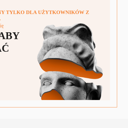
PNY TYLKO DLA UŻYTKOWNIKÓW Z
.
ię
 ABY
AĆ