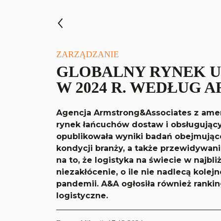
ZARZĄDZANIE
GLOBALNY RYNEK 
W 2024 R. WEDŁUG
Agencja Armstrong&Associates z amer
rynek łańcuchów dostaw i obsługujący
opublikowała wyniki badań obejmujące
kondycji branży, a także przewidywan
na to, że logistyka na świecie w najbl
niezakłócenie, o ile nie nadlecą kole
pandemii. A&A ogłosiła również ranki
logistyczne.