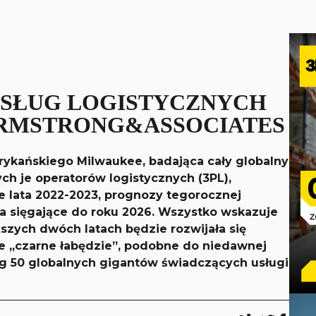
USŁUG LOGISTYCZNYCH
 ARMSTRONG&ASSOCIATES
ykańskiego Milwaukee, badająca cały globalny
ch je operatorów logistycznych (3PL),
 lata 2022-2023, prognozy tegorocznej
ia sięgające do roku 2026. Wszystko wskazuje
iższych dwóch latach będzie rozwijała się
jne „czarne łabędzie”, podobne do niedawnej
ng 50 globalnych gigantów świadczących usługi