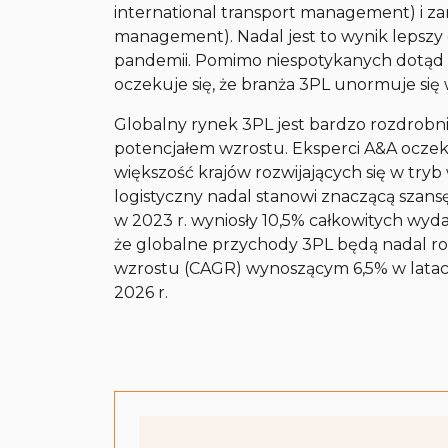
international transport management) i za
management). Nadal jest to wynik lepszy 
pandemii. Pomimo niespotykanych dotąd z
oczekuje się, że branża 3PL unormuje się 
Globalny rynek 3PL jest bardzo rozdrobn
potencjałem wzrostu. Eksperci A&A oczek
większość krajów rozwijających się w try
logistyczny nadal stanowi znaczącą szan
w 2023 r. wyniosły 10,5% całkowitych wyda
że globalne przychody 3PL będą nadal 
wzrostu (CAGR) wynoszącym 6,5% w latach
2026 r.