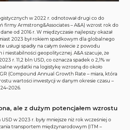
istycznych w 2022 r. odnotował drugi co do
 firmy Armstrong&Associates – A&A) wzrost rok do
dane od 2016 r. W międzyczasie najlepszy okazał
tomiast 2023 był rokiem spadkowym dla globalnego
 te usługi spadły na całym świecie z powodu
niestabilności geopolitycznej. A&A szacuje, że
2023 r. 11,2 bln USD, co oznacza spadek o 2,1% w
obalne wydatki na logistykę wzrosną do około
CAGR (Compound Annual Growth Rate – miara, która
rostu wartości inwestycji w danym okresie czasu –
024–2026.
iona, ale z dużym potencjałem wzrostu
 USD w 2023 r. były mniejsze niż rok wcześniej o
ądzania transportem międzynarodowym (ITM –