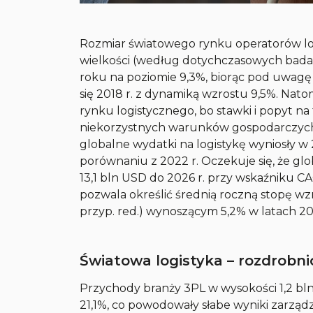
Rozmiar światowego rynku operatorów log
wielkości (według dotychczasowych badań
roku na poziomie 9,3%, biorąc pod uwagę 
się 2018 r. z dynamiką wzrostu 9,5%. Na
rynku logistycznego, bo stawki i popyt na
niekorzystnych warunków gospodarczych i 
globalne wydatki na logistykę wyniosły w 
porównaniu z 2022 r. Oczekuje się, że gl
13,1 bln USD do 2026 r. przy wskaźniku 
pozwala określić średnią roczną stopę wz
przyp. red.) wynoszącym 5,2% w latach 2
Światowa logistyka – rozdrobn
Przychody branży 3PL w wysokości 1,2 bln
21,1%, co powodowały słabe wyniki zarz