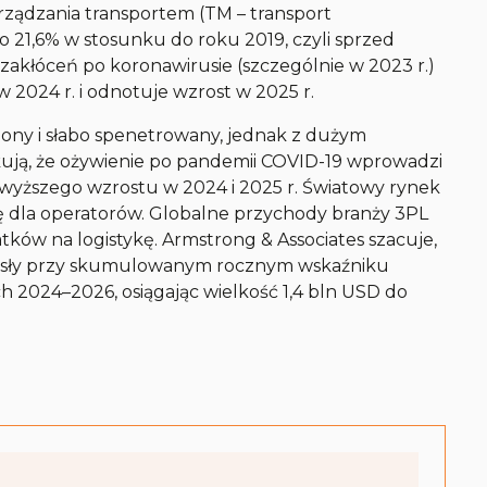
rządzania transportem (TM – transport
o 21,6% w stosunku do roku 2019, czyli sprzed
akłóceń po koronawirusie (szczególnie w 2023 r.)
w 2024 r. i odnotuje wzrost w 2025 r.
iony i słabo spenetrowany, jednak z dużym
ują, że ożywienie po pandemii COVID-19 wprowadzi
b wyższego wzrostu w 2024 i 2025 r. Światowy rynek
sę dla operatorów. Globalne przychody branży 3PL
tków na logistykę. Armstrong & Associates szacuje,
rosły przy skumulowanym rocznym wskaźniku
 2024–2026, osiągając wielkość 1,4 bln USD do