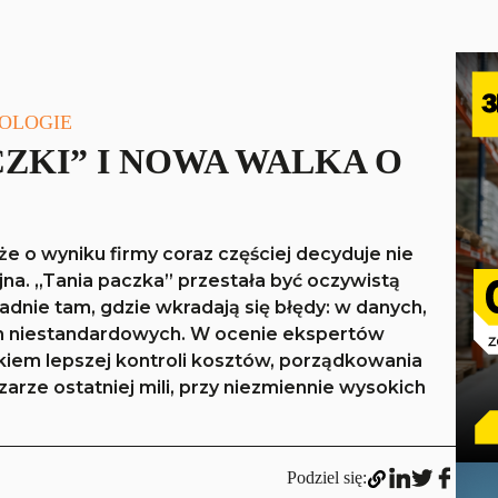
NOLOGIE
CZKI” I NOWA WALKA O
e o wyniku firmy coraz częściej decyduje nie
na. „Tania paczka” przestała być oczywistą
ładnie tam, gdzie wkradają się błędy: w danych,
ch niestandardowych. W ocenie ekspertów
akiem lepszej kontroli kosztów, porządkowania
arze ostatniej mili, przy niezmiennie wysokich
Podziel się: