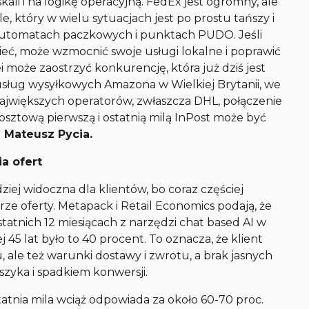
kali i na logikę operacyjną. FedEx jest ogromny, ale
, który w wielu sytuacjach jest po prostu tańszy i
a automatach paczkowych i punktach PUDO. Jeśli
ieć, może wzmocnić swoje usługi lokalne i poprawić
 może zaostrzyć konkurencję, która już dziś jest
usług wysyłkowych Amazona w Wielkiej Brytanii, we
największych operatorów, zwłaszcza DHL, połączenie
osztową pierwszą i ostatnią milą InPost może być
Mateusz Pycia.
a ofert
iej widoczna dla klientów, bo coraz częściej
rze oferty. Metapack i Retail Economics podają, że
atnich 12 miesiącach z narzędzi chat based AI w
45 lat było to 40 procent. To oznacza, że klient
 ale też warunki dostawy i zwrotu, a brak jasnych
szyka i spadkiem konwersji.
atnia mila wciąż odpowiada za około 60-70 proc.