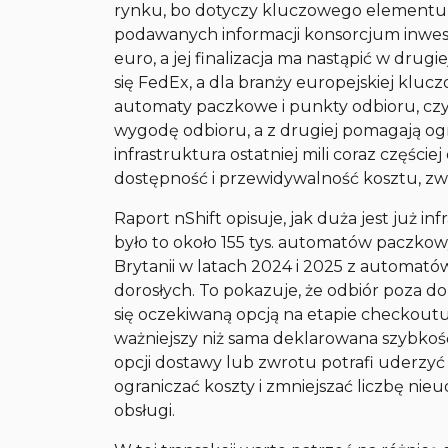
rynku, bo dotyczy kluczowego elementu lo
podawanych informacji konsorcjum inwes
euro, a jej finalizacja ma nastąpić w dru
się FedEx, a dla branży europejskiej klucz
automaty paczkowe i punkty odbioru, czyli
wygodę odbioru, a z drugiej pomagają og
infrastruktura ostatniej mili coraz częściej
dostępność i przewidywalność kosztu, 
Raport nShift opisuje, jak duża jest już 
było to około 155 tys. automatów paczko
Brytanii w latach 2024 i 2025 z automa
dorosłych. To pokazuje, że odbiór poza do
się oczekiwaną opcją na etapie checkoutu
ważniejszy niż sama deklarowana szybkość
opcji dostawy lub zwrotu potrafi uderzy
ograniczać koszty i zmniejszać liczbę ni
obsługi.