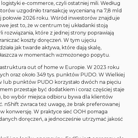
gistyki e-commerce, czyli ostatniej mili. Według
torów uzgodniło transakcję wycenianą na 7,8 mld
giej połowie 2026 roku. Wśród inwestorów znajduje
owe jest to, że w centrum tej układanki stoją
 rozwiązania, które z jednej strony poprawiają
raniczać koszty doręczeń. W tym ujęciu
 działa jak twarde aktywa, które dają skalę,
zwłaszcza w momentach wzmożonego popytu.
infrastruktura out of home w Europie. W 2023 roku
wych oraz około 349 tys. punktów PUDO. W Wielkiej
tów lub punktów PUDO korzystało dwóch na pięciu
mem przestaje być dodatkiem i coraz częściej staje
, bo wybór miejsca odbioru bywa dla klientów
. nShift zwraca też uwagę, że brak preferowanej
ć w konwersję. W praktyce sieć OOH pomaga
eudanych doręczeń, a jednocześnie utrzymać jakość