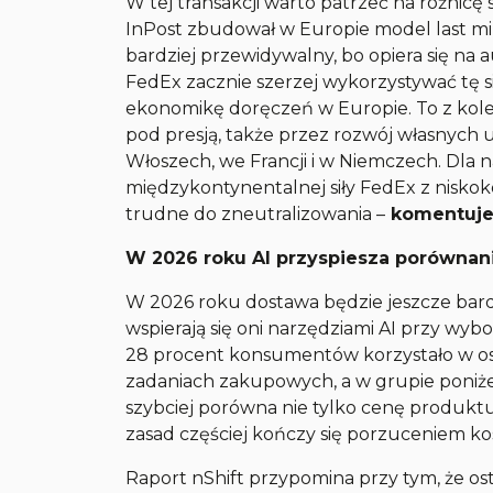
W tej transakcji warto patrzeć na różnicę s
InPost zbudował w Europie model last mile
bardziej przewidywalny, bo opiera się n
FedEx zacznie szerzej wykorzystywać tę s
ekonomikę doręczeń w Europie. To z kolei
pod presją, także przez rozwój własnych 
Włoszech, we Francji i w Niemczech. Dla 
międzykontynentalnej siły FedEx z niskok
trudne do zneutralizowania
–
komentuje 
W 2026 roku AI przyspiesza porównani
W 2026 roku dostawa będzie jeszcze bardz
wspierają się oni narzędziami AI przy wybo
28 procent konsumentów korzystało w ost
zadaniach zakupowych, a w grupie poniżej 
szybciej porówna nie tylko cenę produktu,
zasad częściej kończy się porzuceniem ko
Raport nShift przypomina przy tym, że ost