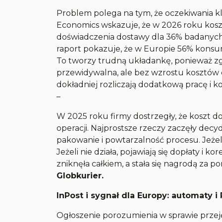
Problem polega na tym, że oczekiwania kl
Economics wskazuje, że w 2026 roku kos
doświadczenia dostawy dla 36% badanych
raport pokazuje, że w Europie 56% kons
To tworzy trudną układankę, ponieważ zg
przewidywalna, ale bez wzrostu kosztów d
dokładniej rozliczają dodatkową pracę i 
–
W 2025 roku firmy dostrzegły, że koszt dos
operacji. Najprostsze rzeczy zaczęły de
pakowanie i powtarzalność procesu. Jeżeli
Jeżeli nie działa, pojawiają się dopłaty i k
zniknęła całkiem, a stała się nagrodą za p
Globkurier.
InPost i sygnał dla Europy: automaty 
Ogłoszenie porozumienia w sprawie prze