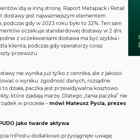
ientów idą w inną stronę. Raport Metapack i Retail
zt dostawy jest najważniejszym elementem
, podczas gdy w 2023 roku było to 32%. Ten sam
umentów oczekuje standardowej dostawy w 2 dni.
odnie z oczekiwaniami dostawa ma być szybka i
la klienta, podczas gdy operatorzy coraz
koszty przewozu.
tawy nie wynika już tylko z cennika, ale z jakości
cydować o wyniku: zgodność danych, rozsądne
 to działa, paczka jest przewidywalna kosztowo.
orekty, które zjadają marżę. Dlatego „tania paczka” nie
orządek w procesie
–
mówi Mateusz Pycia, prezes
i PUDO jako twarde aktywa
jęcia InPostu dodatkowo przyciągnęło uwagę