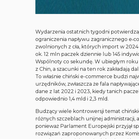
Wydarzenia ostatnich tygodni potwierdza
ograniczenia napływu zagranicznego e‑co
zwolnionych z cła, których import w 2024 
ok. 12 mln paczek dziennie lub 145 ind
Wspólnoty co sekundę. W ubiegłym roku 
z Chin, a szacunki na ten rok zakładają 
To właśnie chiński e-commerce budzi najw
urzędników, zwłaszcza że fala napływając
dane z lat 2022 i 2023, kiedy tanich pac
odpowiednio 1,4 mld i 2,3 mld.
Budzący wiele kontrowersji temat chińs
różnych szczeblach unijnej administracji, 
ponieważ Parlament Europejski przyjął s
rozwiązań zaproponowanych przez Komis