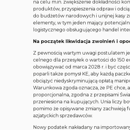
na celu m.in. zwiększenie dokładności ko
produktów, przyspieszenia odpraw i odcią
do budżetów narodowych i unijnej kasy zn
elementy, w tym jeden mający potencjaln
logistycznego obsługującego handel inte
Na początek likwidacja zwolnień i op
Z pewnością wartym uwagi postulatem jes
celnego dla przesyłek o wartości do 150
obowiązywać od marca 2028 r. i być częśc
poparli także pomysł KE, aby każdą pac
obciążyć niedyskryminującą opłatą manipu
Warunkowa zgoda oznacza, że PE chce, aby
proporcjonalna, zgodna z przepisami Świa
przeniesiona na kupujących. Unia liczy b
pomimo że opisywane zmiany zachwieją f
azjatyckich sprzedawców.
Nowy podatek nakładany na importowany 