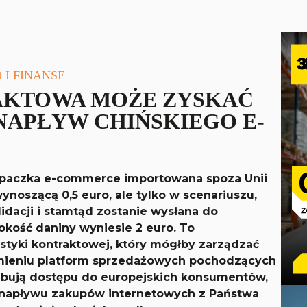
 I FINANSE
AKTOWA MOŻE ZYSKAĆ
NAPŁYW CHIŃSKIEGO E-
a paczka e-commerce importowana spoza Unii
ynoszącą 0,5 euro, ale tylko w scenariuszu,
lidacji i stamtąd zostanie wysłana do
ość daniny wyniesie 2 euro. To
istyki kontraktowej, który mógłby zarządzać
imieniu platform sprzedażowych pochodzących
zebują dostępu do europejskich konsumentów,
 napływu zakupów internetowych z Państwa