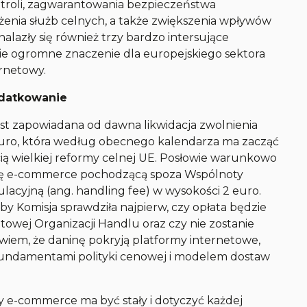
ntroli, zagwarantowania bezpieczeństwa
żenia służb celnych, a także zwiększenia wpływów
alazły się również trzy bardzo intersujące
ie ogromne znaczenie dla europejskiego sektora
rnetowy.
odatkowanie
t zapowiadana od dawna likwidacja zwolnienia
 euro, która według obecnego kalendarza ma zacząć
ią wielkiej reformy celnej UE. Posłowie warunkowo
zkę e-commerce pochodzącą spoza Wspólnoty
lacyjną (ang. handling fee) w wysokości 2 euro.
 Komisja sprawdziła najpierw, czy opłata będzie
towej Organizacji Handlu oraz czy nie zostanie
owiem, że daninę pokryją platformy internetowe,
undamentami polityki cenowej i modelem dostaw
e-commerce ma być stały i dotyczyć każdej