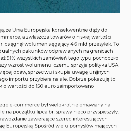
ją, że Unia Europejska konsekwentnie dąży do
mmerce, a zwłaszcza towarów o niskiej wartości
r. osiągnął wolumen sięgający 4,6 mld przesyłek. To
ywidualnych pakunków odprawianych na granicach
aż 91% wszystkich zamówień tego typu pochodziło
dalszy wzrost wolumenu, czemu sprzyja polityka USA.
ięcej obaw, sprzeciwu i skupia uwagę unijnych
ego importu przybiera na sile. Dobrze pokazują to
zek o wartości do 150 euro zaimportowano
kiego e-commerce był wielokrotnie omawiany na
ale na początku lipca br. sprawy nieco przyspieszyły,
prawozdanie zawierające szereg interesujących
ję Europejską. Spośród wielu pomysłów mających