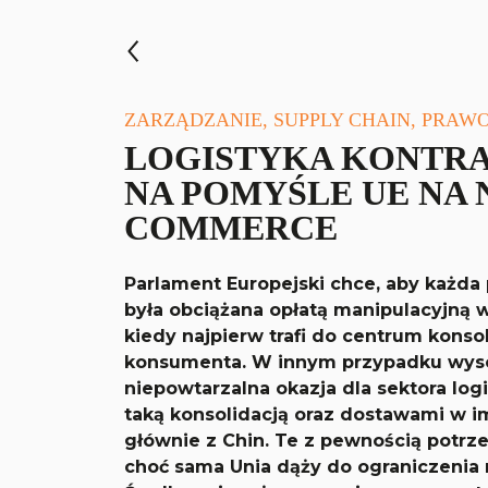
ZARZĄDZANIE, SUPPLY CHAIN, PRAWO
LOGISTYKA KONTR
NA POMYŚLE UE NA 
COMMERCE
Parlament Europejski chce, aby każd
była obciążana opłatą manipulacyjną w
kiedy najpierw trafi do centrum konso
konsumenta. W innym przypadku wysok
niepowtarzalna okazja dla sektora log
taką konsolidacją oraz dostawami w 
głównie z Chin. Te z pewnością potr
choć sama Unia dąży do ograniczenia