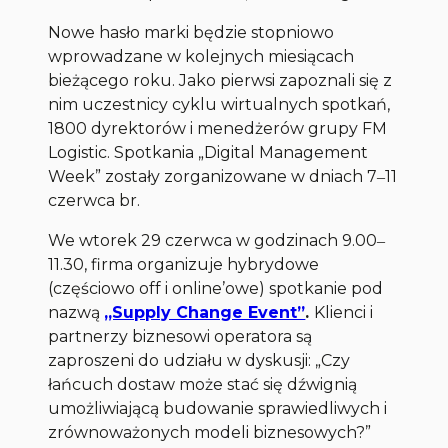
Nowe hasło marki będzie stopniowo
wprowadzane w kolejnych miesiącach
bieżącego roku. Jako pierwsi zapoznali się z
nim uczestnicy cyklu wirtualnych spotkań,
1800 dyrektorów i menedżerów grupy FM
Logistic. Spotkania „Digital Management
Week” zostały zorganizowane w dniach 7‒11
czerwca br.
We wtorek 29 czerwca w godzinach 9.00‒
11.30, firma organizuje hybrydowe
(częściowo off i online’owe) spotkanie pod
nazwą
„Supply Change Event”
.
Klienci i
partnerzy biznesowi operatora są
zaproszeni do udziału w dyskusji: „Czy
łańcuch dostaw może stać się dźwignią
umożliwiającą budowanie sprawiedliwych i
zrównoważonych modeli biznesowych?”