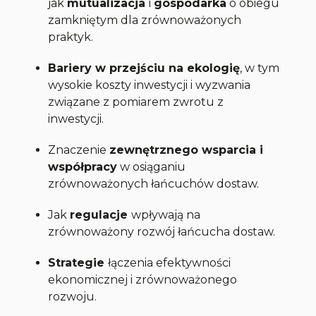
jak
mutualizacja
i
gospodarka
o obiegu
zamkniętym dla zrównoważonych
praktyk.
Bariery w przejściu na ekologię
, w tym
wysokie koszty inwestycji i wyzwania
związane z pomiarem zwrotu z
inwestycji.
Znaczenie
zewnętrznego wsparcia i
współpracy
w osiąganiu
zrównoważonych łańcuchów dostaw.
Jak
regulacje
wpływają na
zrównoważony rozwój łańcucha dostaw.
Strategie
łączenia efektywności
ekonomicznej i zrównoważonego
rozwoju.