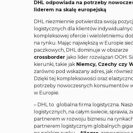
DHL odpowiada na potrzeby nowocze
liderem na skalę europejską
DHL niezmiennie potwierdza swoją pozycję
logistycznych dla klientów indywidualnych
kompleksowej ofercie i wieloletniemu do
na rynku. Mając największą w Europie sie
paczkowych, DHL dominuje w obszarze
crossborder
jako lider rozwiązań OOH. 
kierunki, takie jak
Niemcy, Czechy czy 
zarówno pod wskazany adres, jak równie
Dzięki tej kompleksowości oraz elastycz
potrzeby nowoczesnych konsumentów w 
w Europie.
– DHL to globalna firma logistyczna. Nas
logistycznych, na całym świecie, sprawi
partnerem w rozwoju biznesu na rynkac
partnerem logistycznym globalnych giga