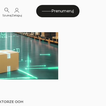
Prenumeruj
Szukaj
Zaloguj
EKTORZE OOH