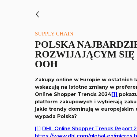
SUPPLY CHAIN
POLSKA NAJBARDZI
ROZWIJAJĄCYM SIĘ
OOH
Zakupy online w Europie w ostatnich 
wskazują na istotne zmiany w prefer
Online Shopper Trends 2024
[1]
pokazuj
platform zakupowych i wybierają zaku
jakie trendy dominują w europejskim
wypada Polska?
[1]
DHL Online Shopper Trends Report 2
https://www.dhl.com/global-en/micros