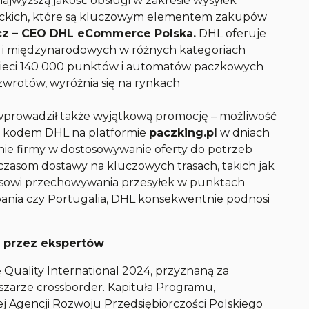
najwyższą jakość obsługi w zakresie wysyłek
kich, które są kluczowym elementem zakupów
cz – CEO DHL eCommerce Polska.
DHL oferuje
 i międzynarodowych w różnych kategoriach
 sieci 140 000 punktów i automatów paczkowych
zwrotów, wyróżnia się na rynkach
prowadził także wyjątkową promocję – możliwość
 kodem DHL na platformie
paczking.pl
w dniach
nie firmy w dostosowywanie oferty do potrzeb
czasom dostawy na kluczowych trasach, takich jak
asowi przechowywania przesyłek w punktach
szpania czy Portugalia, DHL konsekwentnie podnosi
 przez ekspertów
 Quality International 2024, przyznaną za
bszarze crossborder. Kapituła Programu,
j Agencji Rozwoju Przedsiębiorczości Polskiego