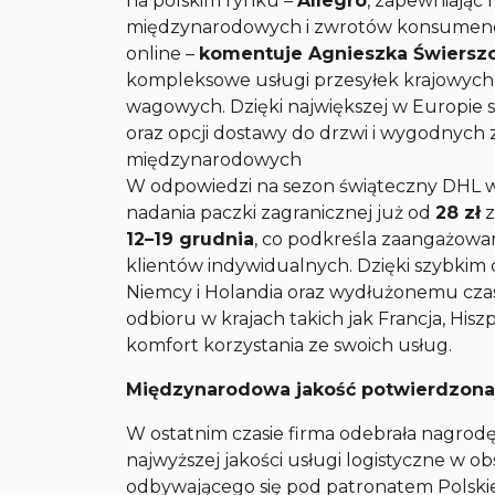
na polskim rynku –
Allegro
, zapewniając 
międzynarodowych i zwrotów konsumenc
online
–
komentuje Agnieszka Świersz
kompleksowe usługi przesyłek krajowych
wagowych. Dzięki największej w Europie
oraz opcji dostawy do drzwi i wygodnych 
międzynarodowych
W odpowiedzi na sezon świąteczny DHL w
nadania paczki zagranicznej już od
28 zł
z
12–19 grudnia
, co podkreśla zaangażowa
klientów indywidualnych. Dzięki szybkim 
Niemcy i Holandia oraz wydłużonemu cz
odbioru w krajach takich jak Francja, Hi
komfort korzystania ze swoich usług.
Międzynarodowa jakość potwierdzona
W ostatnim czasie firma odebrała nagrodę
najwyższej jakości usługi logistyczne w o
odbywającego się pod patronatem Polskie