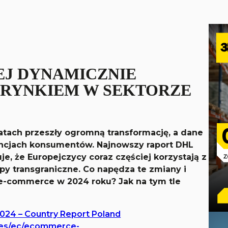
EJ DYNAMICZNIE
 RYNKIEM W SEKTORZE
latach przeszły ogromną transformację, a dane
encjach konsumentów. Najnowszy raport DHL
e, że Europejczycy coraz częściej korzystają z
py transgraniczne. Co napędza te zmiany i
 e-commerce w 2024 roku? Jak na tym tle
024 – Country Report Poland
ites/ec/ecommerce-