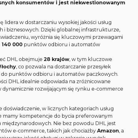
snych konsumentów i jest niekwestionowanym
 lidera w dostarczaniu wysokiej jakości usług
 i biznesowych. Dzięki globalnej infrastrukturze,
świadczeniu, wyróżnia się kluczowymi przewagami
ć
140 000
punktów odbioru i automatów
Sieć DHL obejmuje
28 krajów
, w tym kluczowe
Włochy
, co pozwala na dostarczanie przesyłek
ż do punktów odbioru i automatów paczkowych.
ności DHL idealnie odpowiada na zróżnicowane
dynamicznie rozwijającym się rynku e-commerce
ze doświadczenie, w licznych kategoriach usług
a, że mamy kompetencje do bycia preferowanym
h międzynarodowych. Nie bez powodu DHL jest
ntów e-commerce, takich jak chociażby
Amazon
, a