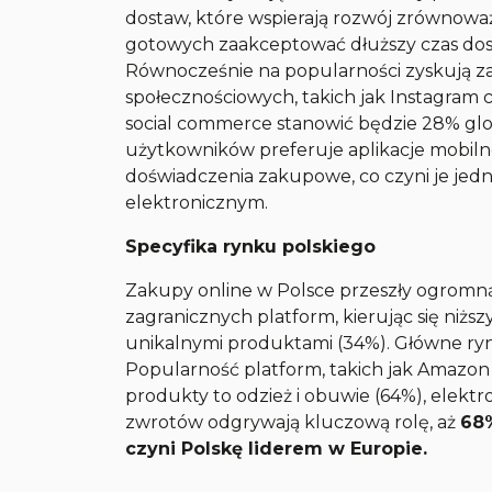
dostaw, które wspierają rozwój zrównowa
gotowych zaakceptować dłuższy czas dos
Równocześnie na popularności zyskują
społecznościowych, takich jak Instagram 
social commerce stanowić będzie 28% glo
użytkowników preferuje aplikacje mobilne
doświadczenia zakupowe, co czyni je je
elektronicznym.
Specyfika rynku polskiego
Zakupy online w Polsce przeszły ogromną t
zagranicznych platform, kierując się niż
unikalnymi produktami (34%). Główne rynk
Popularność platform, takich jak Amazon i
produkty to odzież i obuwie (64%), elektr
zwrotów odgrywają kluczową rolę, aż
68%
czyni Polskę liderem w Europie.