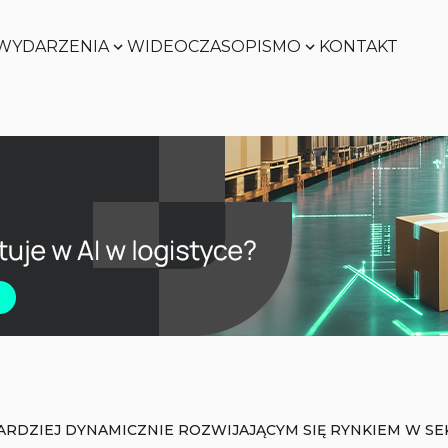
WYDARZENIA
WIDEO
CZASOPISMO
KONTAKT
Zobacz
Zobacz
Zobacz
Zobacz
ARDZIEJ DYNAMICZNIE ROZWIJAJĄCYM SIĘ RYNKIEM W S