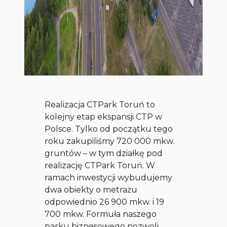
Realizacja CTPark Toruń to
kolejny etap ekspansji CTP w
Polsce. Tylko od początku tego
roku zakupiliśmy 720 000 mkw.
gruntów – w tym działkę pod
realizację CTPark Toruń. W
ramach inwestycji wybudujemy
dwa obiekty o metrażu
odpowiednio 26 900 mkw. i 19
700 mkw. Formuła naszego
parku biznesowego pozwoli