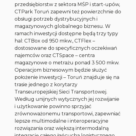
przedsiębiorstw z sektora MŚP i start-upów,
CTPark Toruń zapewni też powierzchnie do
obsługi potrzeb dystrybucyjnych i
magazynowych globalnego biznesu. W
ramach inwestycji dostępne będą trzy typy
hal: CTBox od 950 mkw., CTFlex –
dostosowane do specyficznych oczekiwań
najemców oraz CTSpace – centra
magazynowe o metrażu ponad 3 500 mkw.
Operacjom biznesowym będzie służyć
położenie inwestycji – Toruń znajduje się na
trasie jednego z korytarzy
Transeuropejskiej Sieci Transportowej.
Według unijnych wytycznych jej rozwijanie
i użytkowanie powinno sprzyjać
zrównoważonemu transportowi, zapewniać
lepsze multimodalne i interoperacyjne
rozwiązania oraz większą intermodalną
integrację całego łańcucha logistycznego.