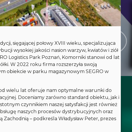
dycji, sięgającej połowy XVIII wieku, specjalizująca
bucji wysokiej jakości nasion warzyw, kwiatów i ziół
O Logistics Park Poznań, Komorniki stanowi od lat
łki. W 2022 roku firma rozszerzyła swoją
nowym obiekcie w parku magazynowym SEGRO w
od wielu lat oferuje nam optymalne warunki do
acyjnej. Doceniamy zarówno standard obiektu, jak i
totnym czynnikiem naszej satysfakcji jest również
obsługę naszych procesów dystrybucyjnych oraz
pą Zachodnią
– podkreśla Władysław Peter, prezes