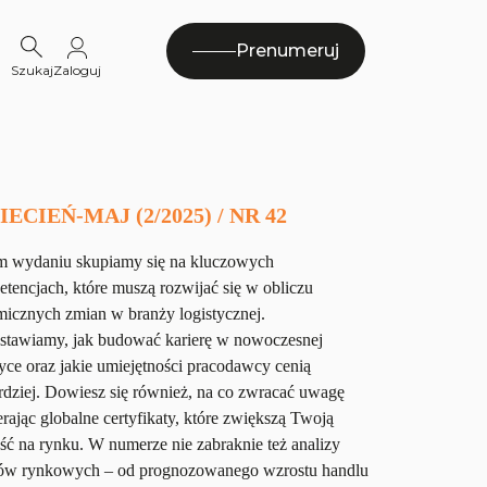
Prenumeruj
Szukaj
Zaloguj
ECIEŃ-MAJ (2/2025) / NR 42
 wydaniu skupiamy się na kluczowych
tencjach, które muszą rozwijać się w obliczu
icznych zmian w branży logistycznej.
stawiamy, jak budować karierę w nowoczesnej
tyce oraz jakie umiejętności pracodawcy cenią
rdziej. Dowiesz się również, na co zwracać uwagę
rając globalne certyfikaty, które zwiększą Twoją
ść na rynku. W numerze nie zabraknie też analizy
ów rynkowych – od prognozowanego wzrostu handlu