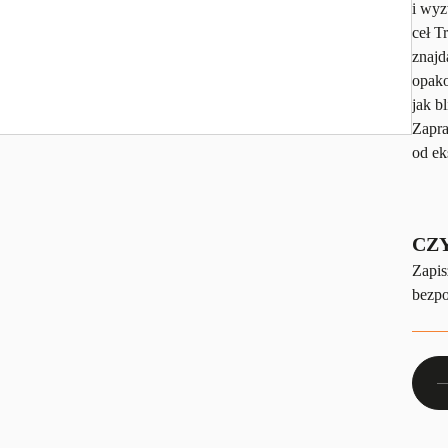
i wyz
ceł T
znajd
opako
jak b
Zapra
od ek
CZ
Zapis
bezpo