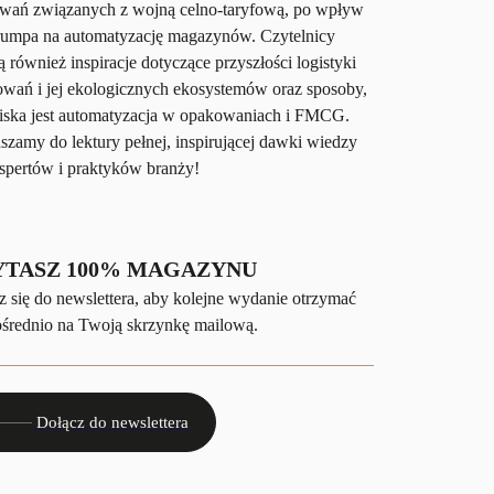
wań związanych z wojną celno-taryfową, po wpływ
rumpa na automatyzację magazynów. Czytelnicy
ą również inspiracje dotyczące przyszłości logistyki
wań i jej ekologicznych ekosystemów oraz sposoby,
liska jest automatyzacja w opakowaniach i FMCG.
szamy do lektury pełnej, inspirującej dawki wiedzy
spertów i praktyków branży!
YTASZ 100% MAGAZYNU
z się do newslettera, aby kolejne wydanie otrzymać
średnio na Twoją skrzynkę mailową.
Dołącz do newslettera