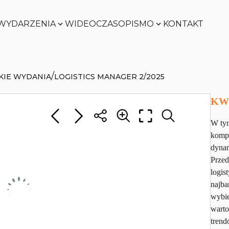
WYDARZENIA
WIDEO
CZASOPISMO
KONTAKT
/
KIE WYDANIA
LOGISTICS MANAGER 2/2025
Zobacz
Zobacz
KWI
W tym
kompe
Zobacz
Zobacz
dynam
Przed
logis
najba
wybie
warto
trend