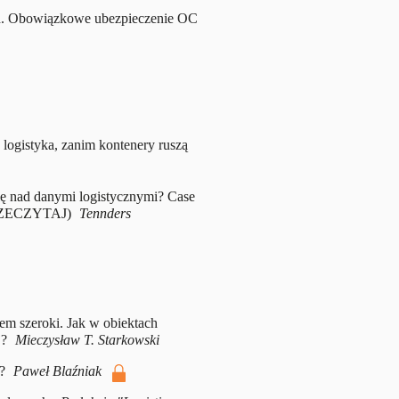
h. Obowiązkowe ubezpieczenie OC
 logistyka, zanim kontenery ruszą
lę nad danymi logistycznymi? Case
RZECZYTAJ)
Tennders
em szeroki. Jak w obiektach
j?
Mieczysław T. Starkowski
?
Paweł Blaźniak