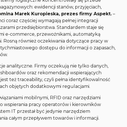
systemy logistyczne koncentrowały się przede
gazynowych: ewidencji stanów, przyjęciach,
mina Marek Kuropieska, prezes firmy Aspekt.
–
nci coraz częściej wymagają pełnej integracji
zarami przedsiębiorstwa. Standardem staje się
ami e-commerce, przewoźnikami, automatyką
 Rosną również oczekiwania dotyczące pracy w
atychmiastowego dostępu do informacji o zapasach,
sów.
e analityczne. Firmy oczekują nie tylko danych,
ashboardów oraz rekomendacji wspierających
 też traceability, czyli pełna identyfikowalność
nżach objętych dodatkowymi regulacjami.
wiązaniami mobilnymi, RFID oraz narzędziami
o wspierania pracy operatorów i kierowników
stem IT przestał być jedynie narzędziem
ania całym przepływem towarów i informacji.