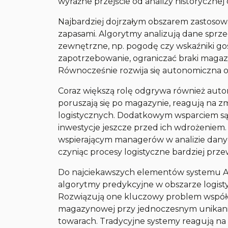
wyraźne przejście od analizy historyczne
Najbardziej dojrzałym obszarem zastosow
zapasami. Algorytmy analizują dane spr
zewnętrzne, np. pogodę czy wskaźniki go
zapotrzebowanie, ograniczać braki maga
Równocześnie rozwija się autonomiczna
Coraz większą rolę odgrywa również aut
poruszają się po magazynie, reagują na zm
logistycznych. Dodatkowym wsparciem są 
inwestycje jeszcze przed ich wdrożeniem. 
wspierającym managerów w analizie danyc
czyniąc procesy logistyczne bardziej prz
Do najciekawszych elementów systemu
algorytmy predykcyjne w obszarze logist
Rozwiązują one kluczowy problem współc
magazynowej przy jednoczesnym unikani
towarach. Tradycyjne systemy reagują na