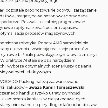
j do zarządzania predykcyjnego.
ań pozostaje prognozowanie popytu i zarządzanie
zedażowe, magazynowe, sezonowość oraz dane
spodarcze. Pozwala to trafniej prognozować
zynowe i optymalizować poziom zapasów.
 optymalizacja procesów magazynowych.
onomiczna robotyka. Roboty AMR samodzielnie
iany otoczenia i wspierają realizację procesów
cyfrowe bliźniaki pozwalające symulować zmiany i
W praktyce AI staje się dziś narzędziem
h i wyborze optymalnych scenariuszy działania,
ewidywalnymi i efektywnymi.
 AVOCADO Packing należą zaawansowane
yki i zakupów
–
uważa Kamil Tomaszewski.
zesnego handlu: ryzyko utraty płynności
u zamrażania kapitału w niesprzedawalnych
 stany minimalne, co przy długim łańcuchu dostaw