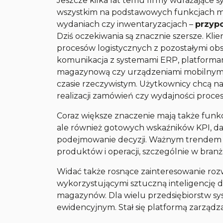
Jeszcze kilka lat temu firmy wdrażające 
wszystkim na podstawowych funkcjach ma
wydaniach czy inwentaryzacjach
–
przypo
Dziś oczekiwania są znacznie szersze. Klie
procesów logistycznych z pozostałymi obs
komunikacja z systemami ERP, platform
magazynową czy urządzeniami mobilnymi.
czasie rzeczywistym. Użytkownicy chcą n
realizacji zamówień czy wydajności proce
Coraz większe znaczenie mają także funkcj
ale również gotowych wskaźników KPI, d
podejmowanie decyzji. Ważnym trendem jest
produktów i operacji, szczególnie w bra
Widać także rosnące zainteresowanie roz
wykorzystującymi sztuczną inteligencję d
magazynów. Dla wielu przedsiębiorstw sy
ewidencyjnym. Stał się platformą zarządz