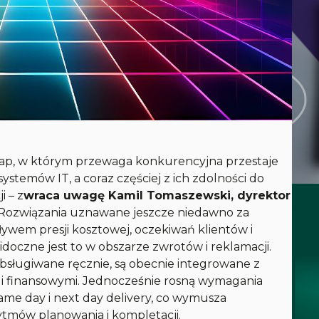
tap, w którym przewaga konkurencyjna przestaje
stemów IT, a coraz częściej z ich zdolności do
ji
– z
wraca uwagę Kamil Tomaszewski, dyrektor
Rozwiązania uznawane jeszcze niedawno za
ywem presji kosztowej, oczekiwań klientów i
oczne jest to w obszarze zwrotów i reklamacji.
 obsługiwane ręcznie, są obecnie integrowane z
 i finansowymi. Jednocześnie rosną wymagania
ame day i next day delivery, co wymusza
mów planowania i kompletacji.