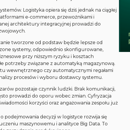
ystemów. Logistyka opiera się dziś jednak na ciągłej
atformami e-commerce, przewoźnikami i
ej architektury integracyjnej prowadzi do
ozwojowych.
ązanie tworzone od podstaw będzie lepsze od
one systemy, odpowiednio skonfigurowane,
biznesowe przy niższym ryzyku i kosztach
złe potrzeby związane z automatyką magazynową.
portu wewnętrznego czy automatycznymi regałami
analizy procesów i wyboru dostawcy systemu.
arów pozostaje czynnik ludzki. Brak komunikacji,
sto prowadzi do oporu wobec zmian. Cyfryzacja
wiadomości korzyści oraz angażowania zespołu już
 podejmowania decyzji w logistyce rozwija się
, uczeniu maszynowemu i analityce Big Data. To