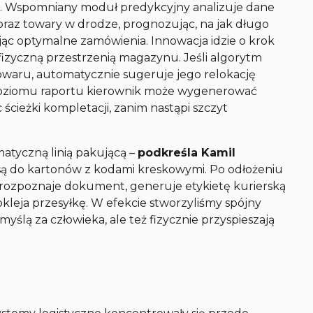
ące. Wspomniany moduł predykcyjny analizuje dane
oraz towary w drodze, prognozując, na jak długo
jąc optymalne zamówienia. Innowacja idzie o krok
 fizyczną przestrzenią magazynu. Jeśli algorytm
owaru, automatycznie sugeruje jego relokację
z poziomu raportu kierownik może wygenerować
ścieżki kompletacji, zanim nastąpi szczyt
tyczną linią pakującą
–
podkreśla Kamil
 do kartonów z kodami kreskowymi. Po odłożeniu
e rozpoznaje dokument, generuje etykietę kurierską
leja przesyłkę. W efekcie stworzyliśmy spójny
yślą za człowieka, ale też fizycznie przyspieszają