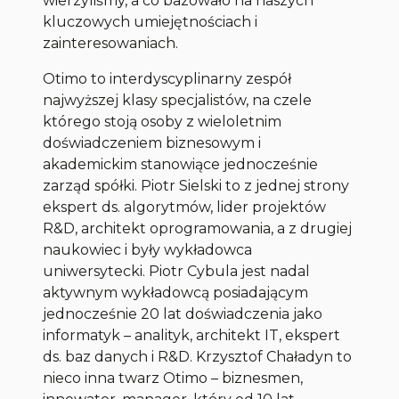
wierzyliśmy, a co bazowało na naszych
kluczowych umiejętnościach i
zainteresowaniach
.
Otimo to interdyscyplinarny zespół
najwyższej klasy specjalistów, na czele
którego stoją osoby z wieloletnim
doświadczeniem biznesowym i
akademickim stanowiące jednocześnie
zarząd spółki. Piotr Sielski to z jednej strony
ekspert ds. algorytmów, lider projektów
R&D, architekt oprogramowania, a z drugiej
naukowiec i były wykładowca
uniwersytecki. Piotr Cybula jest nadal
aktywnym wykładowcą posiadającym
jednocześnie 20 lat doświadczenia jako
informatyk – analityk, architekt IT, ekspert
ds. baz danych i R&D. Krzysztof Chaładyn to
nieco inna twarz Otimo – biznesmen,