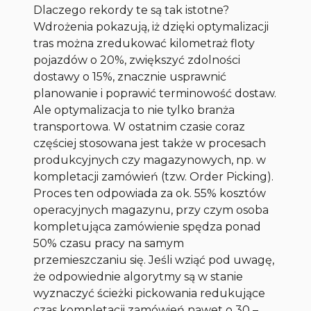
Dlaczego rekordy te są tak istotne?
Wdrożenia pokazują, iż dzięki optymalizacji
tras można zredukować kilometraż floty
pojazdów o 20%, zwiększyć zdolności
dostawy o 15%, znacznie usprawnić
planowanie i poprawić terminowość dostaw.
Ale optymalizacja to nie tylko branża
transportowa. W ostatnim czasie coraz
częściej stosowana jest także w procesach
produkcyjnych czy magazynowych, np. w
kompletacji zamówień (tzw. Order Picking).
Proces ten odpowiada za ok. 55% kosztów
operacyjnych magazynu, przy czym osoba
kompletująca zamówienie spędza ponad
50% czasu pracy na samym
przemieszczaniu się. Jeśli wziąć pod uwagę,
że odpowiednie algorytmy są w stanie
wyznaczyć ścieżki pickowania redukujące
czas kompletacji zamówień nawet o 30 –