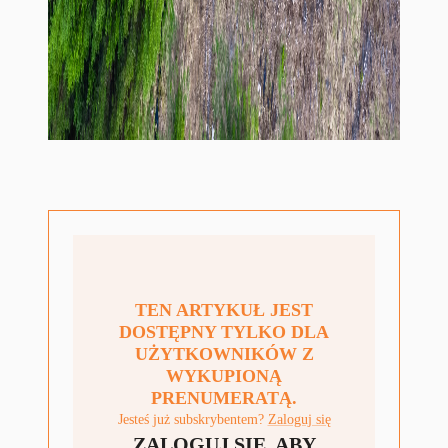
TEN ARTYKUŁ JEST
DOSTĘPNY TYLKO DLA
UŻYTKOWNIKÓW Z
WYKUPIONĄ
PRENUMERATĄ.
Jesteś już subskrybentem?
Zaloguj się
ZALOGUJ SIĘ, ABY